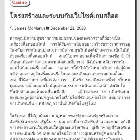
Casino
โครงสร้างและระบบกับเว็บไซต์เกมสล็อต
James McManus
December 21, 2020
หากคุณมีความสุขจากการผสมผสานของสองจักรวาลก็ถือว่าเป็น
เครื่องสล็อตออนไลน์ การได้รับความนิยมอย่างกว้างขวางจากการอยู่
ในคลับการพนันบนบกและการมีความสุขในห้องที่บ้านควรจะเป็นไปได้
ด้วยเครื่องสล็อตออนไลน์ คุณมีโอกาสอย่างเต็มที่ในการลงชื่อเข้าใช้
เมื่อคุณต้องการและเล่นตามสัดส่วนที่อาจเข้าถึงได้จากคลับการพนัน
ออนไลน์และเครื่องสล็อต นอกจากนี้ยังไม่มีเป้าหมายในการต่อสู้ด้วย
แม้ว่าคุณจะอยู่ในฝรั่งเศสหรือในออสเตรเลียคุณสามารถเล่นสล็อต
เหล่านี้ได้จากทุกจุดที่คุณต้องการ เมื่อพิจารณาถึงความชั่วร้ายในหมู่
บุคคลของสล็อตออนไลน์อุตสาหกรรมการพนันออนไลน์กำลังเติบโต
ขึ้นนับล้านและเห็นผลที่น่าเชื่อถือ แม้ว่ามาตรการการเดิมพันแบบ
สะสมจะถูกต้องตามกฎหมายในเงื่อนไขที่ชัดเจนของโลก แต่มาตรการ
การเดิมพันอื่น ๆ ที่สำคัญกว่านั้นก็เกิดขึ้นในรัฐใหม่
ในรัฐเหล่านี้ไม่ถูกต้องตามกฎหมายของรัฐบาลสหรัฐฯหรือความ
สัมพันธ์เฉพาะของรัฐนั้น ๆ นอกจากนี้การเดิมพันจำนวนมหาศาลยังมี
การประสานงานในบริเตนใหญ่และแคริบเบียน ผู้เชี่ยวชาญที่จัดเตรียม
การประเมินเกี่ยวกับคลับออนไลน์โดยอ้างว่าผู้เล่นหรือผู้ชื่นชอบใน
ภูมิภาคการเดิมพันเลือกคลับการพนันออนไลน์ที่เสนอการโพสต์ค่า