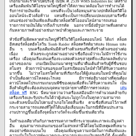
เกือกม้าและราคาเปิดประตู ในปีพ. ศ. 2539 WMS Industries Inc ได้สร้าง
เครื่องเดิมพันวิดีโอขนาดใหญ่ซึ่งทำให้สภาพแวดล้อมในการทำงานได้
รับการจ่ายเงินเพิ่ม แทนที่จะเป็นวงล้อหมุนสามวงปกติสล็อตวิดีโอ
ออนไลน์จะมีวงล้อห้าวง แทนที่จะเป็นการเปลี่ยนแปลงแบบสามรีลซึ่ง
เสนอช่องจ่ายเงินเพียงเส้นเดียวสล็อตวิดีโอออนไลน์สามารถเสนอ
รายการจ่ายเงินได้มากถึงเก้าบรรทัด นอกจากนี้ยังมีรูปภาพที่แตกต่าง
กันหลายภาพตัวอย่างเช่นภาพป่าตัวคูณและภาพกระจาย
หัวข้อที่ไม่ผิดพลาดส่วนใหญ่ที่ใช้ในวิดีโอสล็อตออนไลน์ ได้แก่ สล็อต
อีสเตอร์สล็อตฮัลโลวีน Tomb Raider สล็อตคริสต์มาสและ Hitman และ
อื่น ๆ บนเครื่องเดิมพันมีตัวสร้างตัวเลขเสริมที่สร้างตัวเลขอย่างต่อ
เนื่อง ตัวเลขจะถูกส่งผ่านอย่างน่าเชื่อถือแม้ว่าจะไม่มีการใช้งาน
เครื่อง เมื่อคุณเริ่มเล่นเครื่องจะแสดงตัวเลขล่าสุดที่จะเลือกผลลัพธ์บาง
อย่างของเกม เกมเปิดเป็นเกมมาตรฐานที่น่าตื่นเต้นสำหรับผู้ที่ชื่นชอบ
สโมสร ด้วยการนำเสนอของสโมสรเปิดออนไลน์ทำให้ได้รับความตรง
มากขึ้น ไม่ว่าสโมสรใดก็ตามที่เรียกร้องให้ผู้เล่นเล่นในหน้าที่คุณไม่
จำเป็นต้องดาวน์โหลดอะไรเลย มีการต่อสู้บางอย่างที่คุณต้อง
ดาวน์โหลดโปรแกรมเกมบนพีซีของคุณเพื่อที่จะได้รับความสนใจ เป็น
สิ่งสำคัญที่จะต้องเล่นบนจุดหมายปลายทางที่มีการตรวจสอบ
เล่น
สล็อต ฟรี
RNG นี่หมายความว่าเครื่องเสมือนมีการคำนวณคล้ายกับ
เครื่องจริงและรับประกันได้ว่าผู้เล่นจะไม่ถูกโกงในทุกความสามารถ
และตัวเลขนั้นเป็นไปตามอำเภอใจโดยสิ้นเชิง ตามชื่อที่เสนอไว้ภาพที่
กระจายสามารถแสดงที่ใดก็ได้บนล้อเลื่อนและในกรณีที่มีคนประสาน
งานปรากฏขึ้นเมื่อถึงจุดนั้นรางวัลก็จะเพิ่มขึ้นเช่นเดียวกัน
ในทำนองเดียวกันกับภาพธรรมดาภาพที่กระจายแต่ละภาพจะมีมูลค่า
อื่น คุณสามารถเล่นเกมของสโมสรเหล่านี้ได้โดยไม่มีเหตุผลที่เหมาะ
สมอย่างชัดเจนบนเว็บ เมื่อคุณเพิ่มพูนความถนัดในการเดิมพันและ
ความมั่นใจในการพัฒนาคุณจะสามารถเล่นเกมเงินสดจริงได้ ตั้งแต่ขั้น