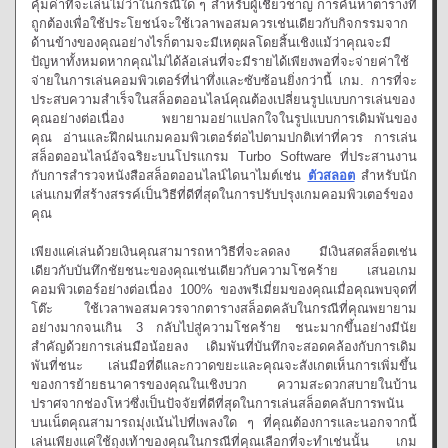
คุ้มค่าที่จะเล่นไม่ว่าในกรณีใด ๆ สำหรับผู้เชี่ยวชาญ การค้นหาตารางที่
ถูกต้องเพื่อใช้ประโยชน์จะใช้เวลาพอสมควรเช่นเดียวกับกิจกรรมจาก
ด้านข้างของคุณอย่างไรก็ตามจะมีเหตุผลโดยสิ้นเชิงแม้ว่าคุณจะมี
ปัญหาทั้งหมดหากคุณไม่ได้ล้อเล่นที่จะมีรายได้เพียงพอที่จะจ่ายค่าใช้
จ่ายในการเล่นคอมพิวเตอร์ที่น่าทึ่งและซับซ้อนยิ่งกว่านี้ เกม. การที่จะ
ประสบความสำเร็จในสล็อตออนไลน์คุณต้องเปลี่ยนรูปแบบการเล่นของ
คุณอย่างต่อเนื่อง พยายามอย่าแปลกใจในรูปแบบการเดิมพันของ
คุณ อ่านและฝึกฝนเกมคอมพิวเตอร์ต่อไปตามปกติเท่าที่ควร การเล่น
สล็อตออนไลน์อัจฉริยะบนโปรแกรม Turbo Software ที่ประสานงาน
กับการสำรวจหนังสือสล็อตออนไลน์ไดนาไมต์เช่น
ตัวสลอต
สำหรับนัก
เล่นเกมที่สร้างสรรค์เป็นวิธีที่ดีที่สุดในการปรับปรุงเกมคอมพิวเตอร์ของ
คุณ
เพียงแค่เล่นด้วยเงินคุณสามารถหาวิธีที่จะลดลง มีเงินสดสล็อตเช่น
เดียวกับบันทึกชัยชนะของคุณเช่นเดียวกับความโชคร้าย เสนอเกม
คอมพิวเตอร์อย่างต่อเนื่อง 100% ของพรีเมี่ยมของคุณเมื่อคุณพบจุดที่
โต๊ะ ใช้เวลาพอสมควรจากตารางสล็อตคลับในกรณีที่คุณพยายาม
อย่างมากจนเกิน 3 กลับไปสู่ความโชคร้าย ชนะมากขึ้นอย่างมีนัย
สำคัญด้วยการเล่นมือน้อยลง เดิมพันที่บันทึกจะสอดคล้องกับการเดิม
พันที่ชนะ เล่นมือที่ดีและกวาดขยะและคุณจะสังเกตเห็นการเพิ่มขึ้น
ของการย้ายธนาคารของคุณในเชิงบวก ความสะดวกสบายในบ้าน
ปราศจากช่องโหว่ซึ่งเป็นปัจจัยที่ดีที่สุดในการเล่นสล็อตคลับการพนัน
บนเน็ตคุณสามารถมุ่งเน้นไปที่เพลงใด ๆ ที่คุณต้องการและนอกจากนี้
เล่นเพียงแค่ใช้ถุงเท้าของคุณในกรณีที่คุณเลือกที่จะทำเช่นนั้น เกม