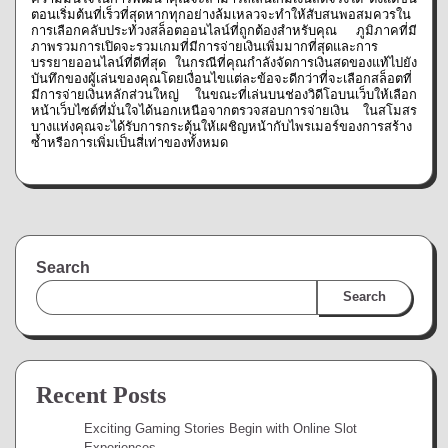
ตอนเริ่มต้นที่เร็วที่สุดหากทุกอย่างล้มเหลวจะทำให้สับสนพอสมควรใน
การเลือกคลับประท้วงสล็อตออนไลน์ที่ถูกต้องสำหรับคุณ ภูมิภาคที่มี
ภาพรวมการเปิดจะรวมเกมที่มีการจ่ายเงินเพิ่มมากที่สุดและการ
บรรยายออนไลน์ที่ดีที่สุด ในกรณีที่คุณกำลังจัดการเงินสดของแท้ไปยัง
บันทึกของผู้เล่นของคุณโดยเงื่อนไขแต่ละข้อจะดีกว่าที่จะเลือกสล็อตที่
มีการจ่ายเงินหลักส่วนใหญ่ ในขณะที่เล่นบนช่องวิดีโอบนเว็บให้เลือก
หน้าเว็บไซต์ที่มั่นใจได้นอกเหนือจากตรวจสอบการจ่ายเงิน ในสโมสร
บางแห่งคุณจะได้รับการกระตุ้นให้เผชิญหน้ากับไพรเมอร์ของการสร้าง
ซ้ำหรือการเพิ่มเป็นสี่เท่าของทั้งหมด
Search
Search
Recent Posts
Exciting Gaming Stories Begin with Online Slot
Experiences