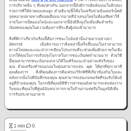
การบริจาคอื่น ๆ ที่แตกต่างกัน นอกจากนี้ยังมีการเดิมพันบนเว็บอีกสอง
รายการที่ให้ค่าตอบแทนสูง คำอธิบายนี้ก็คือในเครือข่ายอินเทอร์เน็ตมี
จุดหมายปลายทางที่ยอดเยี่ยมมากมายที่นำเสนอโดยไม่ต้องเสียค่าใช้
จ่ายในการเปิดออนไลน์และนอกจากนี้ยังมีสิ่งจูงใจเพิ่มเติมสำหรับ
เงินสดของคุณในความต้องการที่จะดึงผู้เล่นเข้ามามาก
สิ่งที่ดีกว่าเกี่ยวกับเรื่องนี้คือการชนะโบนันซ่านั้นง่ายมากอย่างน่า
อัศจรรย์ เมื่อพิจารณาว่าสิ่งเหล่านี้เสร็จสิ้นบนเว็บเราสามารถ
ดาวน์โหลดและแนะนำการเขียนโปรแกรมที่จะช่วยเพิ่มศักยภาพในเชิง
บวกให้คุณในการปรับปรุงโอกาสในการชนะเงินสดจำนวนมาก ด้วยวิธี
นี้คุณสามารถชนะเงินกองกลางได้ในเทิร์นแนะนำอย่างแท้จริงของ
คุณ ด้วยเครื่องทำขนมบนเว็บคุณสามารถเล่น apk ได้ทุกที่ทุกเวลาที่
คุณต้องการ สิ่งที่คุณต้องการคือเฟรมเวิร์กพีซีที่เกี่ยวข้องกับเว็บและ
หลังจากนั้นไปที่บันทึกของคุณ คุณสามารถเล่นเกมพอร์ตที่รองรับได้แม้
อยู่ที่บ้านของคุณ ในกรณีที่คุณมีพีซีวารสารคุณยังสามารถเล่นช่องว่าง
ในขณะที่คุณไปที่ศูนย์นันทนาการภายในร้านกาแฟหรือในมูลนิธิเพื่อ
การรับประทานอาหาร
1 min
0