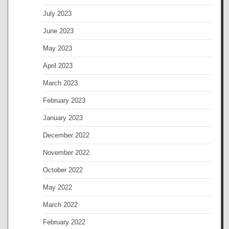
July 2023
June 2023
May 2023
April 2023
March 2023
February 2023
January 2023
December 2022
November 2022
October 2022
May 2022
March 2022
February 2022