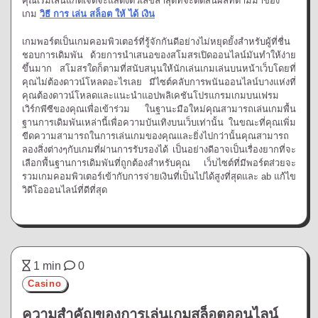
คุณเริ่มเล่นแกดเจ็ตจะแสดงตัวเลขล่าสุดที่จะตัดสินผลที่ตามมาของ
เกม
วิธี การ เล่น สล็อต ให้ ได้ เงิน
เกมพอร์ตเป็นเกมคอมพิวเตอร์ที่รู้จักกันดีอย่างไม่หยุดยั้งสำหรับผู้ที่ชื่น
ชอบการเดิมพัน ด้วยการนำเสนอของสโมสรเปิดออนไลน์มันทำให้ง่าย
ขึ้นมาก สโมสรใดก็ตามที่สนับสนุนให้นักเล่นเกมเล่นบนหน้าเว็บโดยที่
คุณไม่ต้องดาวน์โหลดอะไรเลย มีไซต์คลับการพนันออนไลน์บางแห่งที่
คุณต้องดาวน์โหลดและแนะนำแอปพลิเคชันโปรแกรมเกมบนเฟรม
เวิร์กพีซีของคุณเพื่อเข้าร่วม ในฐานะมือใหม่คุณสามารถเล่นเกมพื้น
ฐานการเดิมพันเหล่านี้เพื่อความบันเทิงบนเว็บเท่านั้น ในขณะที่คุณเพิ่ม
ขีดความสามารถในการเล่นเกมของคุณและยิ่งไปกว่านั้นคุณสามารถ
ลองสิ่งต่างๆกับเกมที่ผ่านการรับรองได้ เป็นอย่างดีอาจเป็นเรื่องยากที่จะ
เลือกพื้นฐานการเดิมพันที่ถูกต้องสำหรับคุณ เว็บไซต์ที่มีพอร์ตส่วยจะ
รวมเกมคอมพิวเตอร์เข้ากับการจ่ายเงินที่เป็นไปได้สูงที่สุดและ ab แก้ไข
วิดีโอออนไลน์ที่ดีที่สุด
1 min
0
Casino
ความสำคัญของการเล่นเกมสล็อตออนไลน์