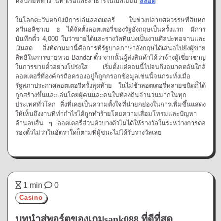
หลบภัยที่ทำงานท่าเรือและลำธารในเบลเยียม
สล๊อต
ในโลกตะวันตกยังมีการเล่นลอตเตอรี่ ในช่วงปลายศตวรรษที่สิบหก
ควีนอลิซาเบ ธ ได้จัดตั้งลอตเตอรี่ของรัฐอังกฤษเป็นครั้งแรก มีการ
บันทึกตั๋ว 4,000 ใบว่าขายได้และรางวัลที่แบ่งเป็นงานศิลปะทอจานและ
เงินสด สิ่งที่ตามมานี้คือการที่รัฐบาลภาษาอังกฤษได้เสนอไปยังผู้ขาย
สิทธิในการขายหวย Bandar ตั๋ว จากนั้นผู้ส่งสินค้าได้ว่าจ้างผู้เชี่ยวชาญ
ในการขายตั๋วอย่างโปร่งใส เริ่มตั้งแต่ตอนนี้ไปจนถึงอนาคตอันใกล้
ลอตเตอรี่ที่องค์กรถือครองอยู่ก็ถูกกรอกข้อมูลเช่นนี้จนกระทั่งเมื่อ
รัฐสภาประกาศลอตเตอรีครั้งสุดท้าย ในไม่ช้าลอตเตอรี่หลายชนิดก็ได้
ถูกสร้างขึ้นและเล่นโดยผู้คนและคนในท้องถิ่นจำนวนมากในทุก
ประเทศทั่วโลก สิ่งที่เคยเป็นความตั้งใจที่น่ายกย่องในการเพิ่มขึ้นแสดง
ให้เห็นถึงงานที่ทำกำไรได้ถูกทำร้ายโดยความเสื่อมโทรมและปัญหา
ด้านลบอื่น ๆ ลอตเตอรี่ส่วนตัวบางตัวไม่ได้ให้รางวัลในระหว่างการต่อ
รองตั๋วไม่ว่าในอัตราใดก็ตามที่ผู้ชนะไม่ได้รับรางวัลเลย
1 min
0
Casino
บทนำสู่พอร์ตของเกมsank088 ที่ดีที่สุด