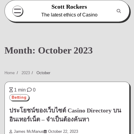
Skip
Scott Rockers
to
The latest ethics of Casino
content
Month:
October 2023
Home
2023
October
1 min
0
Betting
ประโยชน์ของเว็บไซต์ Casino Directory บน
อินเทอร์เน็ต – จำเป็นต้องค้นหา
James McManus
October 22, 2023