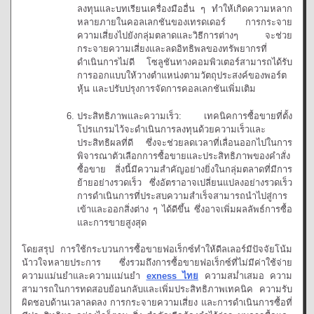
ลงทุนและบทเรียนเครื่องมืออื่น ๆ ทำให้เกิดความหลาก
หลายภายในคอลเลกชันของเทรดเดอร์ การกระจาย
ความเสี่ยงไปยังกลุ่มตลาดและวิธีการต่างๆ จะช่วย
กระจายความเสี่ยงและลดอิทธิพลของทรัพยากรที่
ดำเนินการไม่ดี โซลูชันทางคอมพิวเตอร์สามารถได้รับ
การออกแบบให้วางตำแหน่งตามวัตถุประสงค์ของพอร์ต
หุ้น และปรับปรุงการจัดการคอลเลกชันเพิ่มเติม
ประสิทธิภาพและความเร็ว: เทคนิคการซื้อขายที่ตั้ง
โปรแกรมไว้จะดำเนินการลงทุนด้วยความเร็วและ
ประสิทธิผลที่ดี ซึ่งจะช่วยลดเวลาที่เลื่อนออกไปในการ
พิจารณาตัวเลือกการซื้อขายและประสิทธิภาพของคำสั่ง
ซื้อขาย สิ่งนี้มีความสำคัญอย่างยิ่งในกลุ่มตลาดที่มีการ
ย้ายอย่างรวดเร็ว ซึ่งอัตราอาจเปลี่ยนแปลงอย่างรวดเร็ว
การดำเนินการที่ประสบความสำเร็จสามารถนำไปสู่การ
เข้าและออกสิ่งต่าง ๆ ได้ดีขึ้น ซึ่งอาจเพิ่มผลลัพธ์การซื้อ
และการขายสูงสุด
โดยสรุป การใช้กระบวนการซื้อขายฟอเร็กซ์ทำให้ดีลเลอร์มีปัจจัยโน้ม
น้าวใจหลายประการ ซึ่งรวมถึงการซื้อขายฟอเร็กซ์ที่ไม่มีค่าใช้จ่าย
ความแม่นยำและความแม่นยำ
exness ไทย
ความสม่ำเสมอ ความ
สามารถในการทดสอบย้อนกลับและเพิ่มประสิทธิภาพเทคนิค ความรับ
ผิดชอบด้านเวลาลดลง การกระจายความเสี่ยง และการดำเนินการซื้อที่