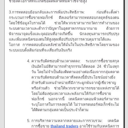
ช่วยลดโอกาสที่จะเกิดข้อผิดพลาดที่มีค่าใช้จ่ายสูง
3.การทดสอบย้อนกลับและการเพิ่มประสิทธิภาพ: ก่อนที่จะตั้งค่า
กระบวนการซื้อขายฟอเร็กซ์ ดีลเลอร์สามารถทดสอบกลยุทธ์ของตน
โดยใช้ข้อมูลโบราณได้ ช่วยให้พวกเขาสามารถวัดการทำงานของ
ระบบตามเวลาและต่ำกว่าปัญหาในอุตสาหกรรมมากมาย ด้วยการ
พิจารณาจุดแข็งและจุดอ่อนที่อาจเกิดขึ้น นักลงทุนสามารถปรับปรุง
และเพิ่มเทคนิคของตนให้สูงสุดเพื่อปรับปรุงการควบคุมรายได้และ
โอกาส การทดสอบย้อนหลังช่วยให้มั่นใจในประสิทธิภาพโดยรวมของ
ระบบแบบดั้งเดิมก่อนที่จะเสี่ยงกับเงินจริง
ความรับผิดชอบด้านเวลาลดลง: ระบบการซื้อขายสกุล
เงินอัตโนมัติสามารถทำธุรกรรมได้ตลอด 24 ชั่วโมงทุก
วัน โดยไม่จำเป็นต้องติดตามอย่างต่อเนื่องจากกลุ่มตลาด
ความรับผิดชอบด้านเวลาที่ลดลงนี้มีประโยชน์อย่างยิ่ง
สำหรับตัวแทนจำหน่ายที่มีภาระผูกพันจากผู้เชี่ยวชาญ
หรือส่วนตัว ช่วยให้พวกเขาสามารถขยายแหล่งรายได้
โดยไม่ต้องทุ่มเทเวลาและพลังงานให้กับการซื้อขาย
ฟอเร็กซ์ นอกจากนี้ เทคนิคทางคอมพิวเตอร์สามารถ
ระบุโอกาสในการลงทุนได้ ไม่ว่าเทรดเดอร์ฟอเร็กซ์จะไม่
ได้ติดตามกลุ่มตลาดเป็นประจำก็ตาม
การบริหารความหลากหลายและการรวบรวม: เทคนิค
การซื้อขาย
thailand traders
อาจใช้ร่วมกับเทคนิคการ