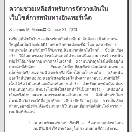
ความช่วยเหลือสำหรับการจัดวางเงินใน
เว็บไซต์การพนันทางอินเทอร์เน็ต
James McManus
October 21, 2023
เหรียญที่ห้ำหั่นในช่องเปิดพร้อมกับเสียงพึมพำอันดังของตัวสั่นขนาด
ใหญ่นั้นเป็นเรื่องปกติที่ร้านค้าปลีกทุกแห่งจะชี้นำในเกมสมาชิกการ
พนันทางอินเทอร์เน็ตที่ได้รับความนิยมมากที่สุดในโลกนี้ ซึ่งเป็นเรื่อง
จริง วิดีโอเกมของอุปกรณ์เล่นเกมมีอำนาจเหนือสถานการณ์การพนัน
เพื่อให้ได้มาซึ่งความมหาศาลในเวลานี้ ความน่าดึงดูดใจนั้นขึ้นอยู่กับ
แนวคิดที่สำคัญ: รับคอมโบที่ถูกต้องเพื่อรับเงินเดิมพันมหาศาล
แล็ปท็อปหรือเกมคอมพิวเตอร์เครื่องนี้พบได้บนเว็บเช่นกัน คลับพนัน
ออนไลน์นำเสนอเกมคอมพิวเตอร์ออนไลน์หลากหลายประเภทเพื่อให้
เห็นได้ชัดว่ามีเสน่ห์และมีเสน่ห์อย่างแท้จริง สำหรับเกมพนันมือสมัคร
เล่นแทบทุกเกม แทบจะไม่มีสิ่งใดเลยที่ทำให้เป็นทาสจริง ๆ เหมือนกับ
เสียงกริ่งดังจากแหวนเพชรของฉันเองในตอนแรก ดังนั้นสำหรับใคร
ก็ตามที่หวังว่าจะได้ที่อยู่อาศัยอย่างมีประสิทธิภาพสูงสุด อาจเป็นเรื่อง
สำคัญอย่างยิ่งที่จะต้องซื้อเกมคาสิโนที่ยอดเยี่ยมเพื่อตัดสินใจพิจารณา
เทคนิคที่ชัดเจน
เกมคอมพิวเตอร์บนท่าเรือฟรี – ชื่อเกมบนอุปกรณ์เล่น
เกมที่ไม่มีค่าใช้จ่ายจัดอยู่ในประเภทเกมที่ต้องทำงาน