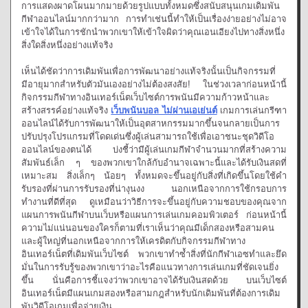
การแสดงผาดโผนมากมายด้วยรูปแบบทั้งหมดซึ่งสนับสนุนเกมเดิมพัน
กีฬาออนไลน์มากกว่ามาก การทำเช่นนี้ทำให้เป็นเรื่องง่ายอย่างไม่อาจ
เข้าใจได้ในการชักนำพวกเขาให้เข้าใจผิดว่าคุณเอนเอียงไปทางสิ่งหนึ่ง
สิ่งใดสิ่งหนึ่งอย่างแท้จริง
เห็นได้ชัดว่าการเดิมพันเพื่อการพัฒนาอย่างแท้จริงนั้นเป็นกิจกรรมที่
มีอายุมากสำหรับตัวมันเองอย่างไม่ต้องสงสัย! ในช่วงเวลาก่อนหน้านี้
กิจกรรมกีฬาทางอินเทอร์เน็ตเว็บไซต์การพนันมีความก้าวหน้าและ
สร้างสรรค์อย่างแท้จริง
เว็บพนันบอล ไม่ผ่านเอเย่นต์
เกมการเล่นกรีฑา
ออนไลน์ได้รับการพัฒนาให้เป็นอุตสาหกรรมมากขึ้นจนกลายเป็นการ
ปรับปรุงโปรแกรมที่โดดเด่นซึ่งผู้เล่นสามารถใช้เพื่อเอาชนะชุดวิดีโอ
ออนไลน์ของตนได้ บ่งชี้ว่ามีผู้เล่นเกมกีฬาจำนวนมากที่สร้างความ
สัมพันธ์เล็ก ๆ ของพวกเขาใกล้กับอำนาจเฉพาะนี้และได้รับเงินสดที่
เหมาะสม สิ่งเล็กๆ น้อยๆ ทั้งหมดจะขึ้นอยู่กับสิ่งที่เกิดขึ้นโดยใช้คำ
รับรองที่ผ่านการรับรองที่น่างุนงง นอกเหนือจากการใช้กรอบการ
ทำงานที่ดีที่สุด ดูเหมือนว่าวิธีการจะขึ้นอยู่กับความชอบของคุณจาก
แผนการพนันกีฬาบนเว็บหรือแผนการเล่นเกมคอมพิวเตอร์ ก่อนหน้านี้
ความไม่แน่นอนของใครก็ตามที่เราเห็นว่าคุณมีเด็กสองหรือสามคน
และผู้ใหญ่ที่นอกเหนือจากการให้เครดิตกับกิจกรรมกีฬาทาง
อินเทอร์เน็ตที่เดิมพันเว็บไซต์ พวกเขาทำซ้ำสิ่งที่นักกีฬาเอซทำและยึด
มั่นในการรับรู้ของพวกเขาว่าอะไรคือแนวทางการเล่นเกมที่ชัดเจนยิ่ง
ขึ้น นั่นคือการชี้แจงว่าพวกเขาอาจได้รับเงินสดด้วย บนเว็บไซต์
อินเทอร์เน็ตมีแผนเกมสองหรือสามกฎสำหรับนักเดิมพันที่ต้องการเดิม
พันวิดีโอเกมเพื่อจ่ายเงิน