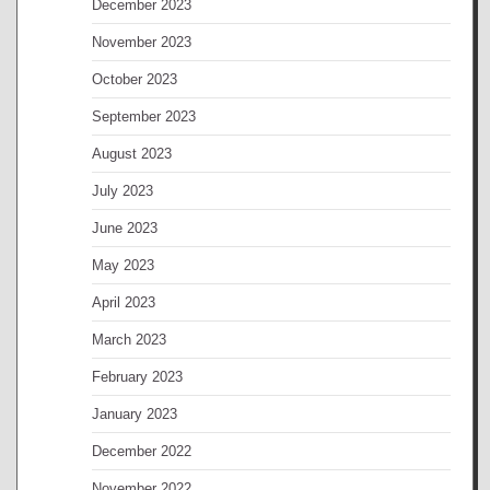
December 2023
November 2023
October 2023
September 2023
August 2023
July 2023
June 2023
May 2023
April 2023
March 2023
February 2023
January 2023
December 2022
November 2022