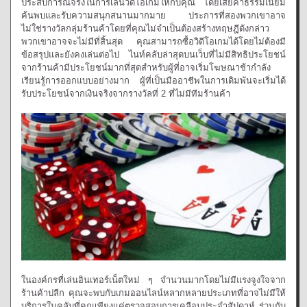
ประสบการณ์จริงในการเล่นวิดีโอเกมให้กับคุณ โดยเสียค่าธรรมเนียม
ค้นพบและรับความสนุกสนานมากมาย ประการที่สองพวกเขาอาจ
ไม่ใช่รางวัลกลุ่มร้านค้าโดยที่คุณไม่จำเป็นต้องสร้างทฤษฎีดังกล่าว
พวกเขาอาจจะไม่มีที่สิ้นสุด คุณสามารถซื้อวิดีโอเกมได้โดยไม่ต้องมี
ข้อสรุปและยังคงเล่นต่อไป ไนท์คลับล่าสุดบนเว็บที่ไม่มีสิทธิประโยชน์
จากร้านค้ามีประโยชน์มากที่สุดสำหรับผู้ที่อาจเริ่มโฆษณาช้ากำลัง
เรียนรู้การออกแบบอย่างมาก ผู้ที่เป็นมืออาชีพในการเดิมพันจะเริ่มได้
รับประโยชน์จากเงินจริงจากรางวัลที่ 2 ที่ไม่มีทีมร้านค้า
ในองค์กรที่เล่นอินเทอร์เน็ตใหม่ ๆ จำนวนมากโดยไม่มีแรงจูงใจจาก
ร้านค้าปลีก คุณจะพบกับเกมออนไลน์หลากหลายประเภทที่อาจไม่มีให้
บริการในคลับที่คุณเพียงแค่ตรวจสอบการเคลือบประจำสัปดาห์ ร่วมกับ