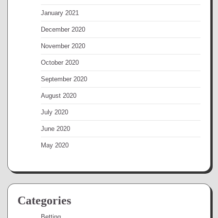
January 2021
December 2020
November 2020
October 2020
September 2020
August 2020
July 2020
June 2020
May 2020
Categories
Betting