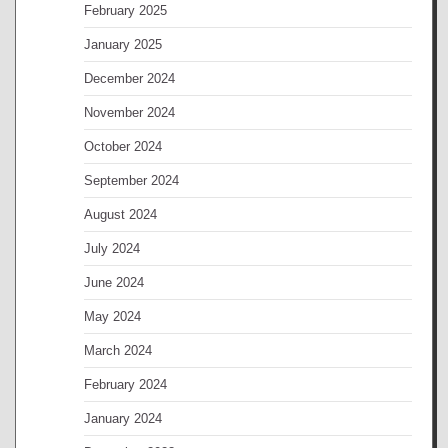
February 2025
January 2025
December 2024
November 2024
October 2024
September 2024
August 2024
July 2024
June 2024
May 2024
March 2024
February 2024
January 2024