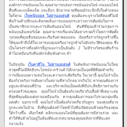
องค์กรการพนันบนเว็บ คุณสามารถเล่นการพนันออนไลน์ เกมออนไลน์
พื้นที่และแบล็คแจ็ค และอื่นๆ อีกมากมายที่คุณมักจะนึกถึงในตำแหน่ง
ใดก็ตาม
เว็บพนันบอล ไม่ผ่านเอเย่นต์
คุณต้องระบุรางวัลที่สองที่ไม่มี
ทีมร้านค้าปลีกและสังเกตเห็นการแบ่งแยกระหว่างการเดิมพันในการ
เป็นสมาชิกฉากและการเดิมพันออนไลน์ ทันทีที่คุณเข้าร่วมกลุ่มการ
พนันบนอินเทอร์เน็ต คุณสามารถเริ่มเล่นได้อย่างรวดเร็วโดยการติดตั้ง
วงกลมที่คุณชื่นชอบและเริ่มรับค่าตอบแทน เงินหรือรางวัลถูกสร้างขึ้น
ให้คุณเข้าถึงได้ในเวลาขอบคุณหรืออาจถูกย้ายไปยังประวัติของคุณ ซึ่ง
เป็นโครงร่างที่องค์กรนี้ถูกมองว่าเป็นอันดับ 2 ไม่มีรางวัลของทีมร้าน
ค้าไม่เหมือนกับที่องค์กรเดิมพันต่างๆ ทำ
ในปัจจุบัน
เว็บคาสิโน ไม่ผ่านเอเย่นต์
ไนท์คลับการพนันบนเว็บใหม่
ล่าสุดที่ไม่มีสิทธิประโยชน์จากร้านค้าได้กลายเป็นจุดที่ดีที่สุดสำหรับ
การเบี่ยงเบนความสนใจและความกระตือรือร้น ในเวลานี้ คุณไม่จำเป็น
ต้องกังวลกับการเดินทางในสถานที่ห่างไกลมากเกินไป หากคุณต้องการ
อยู่และพักผ่อนที่บ้าน และบริจาคเงินเป็นพลังที่มีประสิทธิภาพร่วมกับ
ครอบครัวของคุณ คุณก็ไม่จำเป็นต้องกังวลเกี่ยวกับเสื้อผ้าที่เหมาะสม
ที่สุดที่คุณต้องแต่งกายเหมือนกัน หากคุณต้องการออกไปรวมกลุ่มเพื่อ
แต่งตัว นอกจากนี้ คุณไม่จำเป็นต้องกังวลเกี่ยวกับลูกๆ ของคุณที่อาจ
ถูกละเลยในบ้าน สิ่งที่คุณต้องทำโดยทั่วไปคือเปิดคอมพิวเตอร์ของคุณ
ให้กว้างขึ้น เลือกไซต์ คลิกเกมออนไลน์ที่คุณต้องการมีส่วนร่วม และ
ทำให้ทีมย้ายไปอยู่ในห้องที่สะดวกสบายของคุณหลังจากที่หิมะตก
กลางแจ้ง