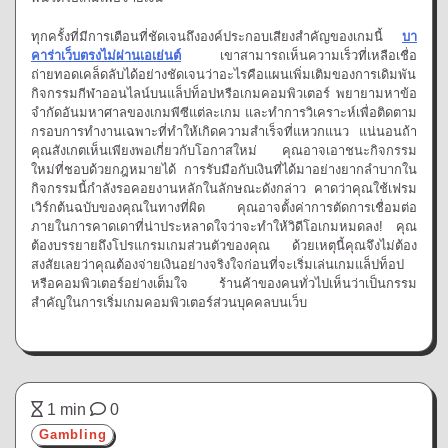
ทุกครั้งที่มีการเตือนที่ชัดเจนถึงองค์ประกอบเสียงสำคัญของเกมนี้
บา
คาร่าเว็บตรงไม่ผ่านเอเย่นต์
เขาสามารถเห็นความเร็วที่เหลือเชื่อ
ถ่ายทอดเคล็ดลับได้อย่างชัดเจนว่าอะไรคือแผนเพิ่มเติมของการเดิมพัน
กิจกรรมกีฬาออนไลน์บนแล็ปท็อปหรือเกมคอมพิวเตอร์ พยายามหาข้อ
จำกัดอันมหาศาลของเกมพีซีแต่ละเกม และทำการวิเคราะห์เพื่อติดตาม
กรอบการทำงานเฉพาะที่ทำให้เกิดความสำเร็จที่แหวกแนว แน่นอนถ้า
คุณสังเกตเห็นเพียงพอเกี่ยวกับโอกาสใหม่ คุณอาจเอาชนะกิจกรรม
ใหม่ที่ชอบด้วยกฎหมายได้ การรับมือกับเงินที่ได้มาอย่างยากลำบากใน
กิจกรรมนี้กำลังรอคอยงานหลักในลักษณะดังกล่าว คาดว่าคุณใช้เฟรม
เวิร์กต้นฉบับของคุณในทางที่ผิด คุณอาจตั้งค่าการตัดการเชื่อมต่อ
ภายในการคาดเดาที่น่าประหลาดใจว่าจะทำให้วิดีโอเกมหมดลง! คุณ
ต้องบรรยายถึงโปรแกรมเกมส่วนตัวของคุณ ด้วยเหตุนี้คุณจึงไม่ต้อง
สงสัยเลยว่าคุณต้องจ่ายเงินอย่างจริงใจก่อนที่จะเริ่มเล่นเกมแล็ปท็อป
หรือคอมพิวเตอร์อย่างเต็มใจ ร้านค้าของคนทั่วไปเห็นว่าเป็นกรรม
สำคัญในการเริ่มเกมคอมพิวเตอร์ส่วนบุคคลบนเว็บ
1 min
0
Gambling