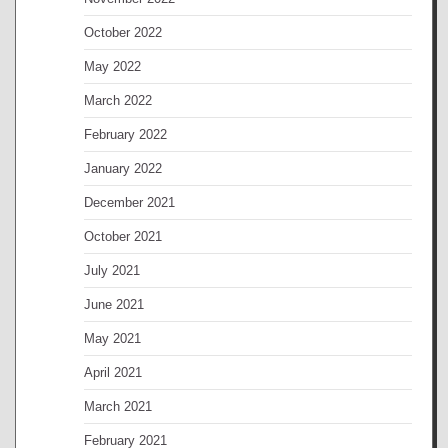
October 2022
May 2022
March 2022
February 2022
January 2022
December 2021
October 2021
July 2021
June 2021
May 2021
April 2021
March 2021
February 2021