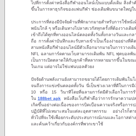
ไปที่การตั้งค่าหนังสือกีฬาออนไลน์เป็นแบบดั้งเดิม สิ่
ขึ้นในการหาธุรกิจของแฟนกีฬา ช่องเดิมพันขนาดใหญ่ใน
ประการที่สองมีปัจจัยด้านที่พักมากมายสำหรับการใช้หน
พนันใกล้ ๆ หรือเดินทางไปลาสเวกัสทุกครั้งที่ต้องวางเ
เข้าถึงได้ทุกที่ทางออนไลน์ตลอดทั้งวันทั้งกลางวันและกล
ถือ การตั้งค่าบันทึกและรับทางเข้าเป็นเรื่องง่ายอย่างที
สามหนังสือกีฬาออนไลน์มีตัวเลือกมากมายในการวางเดิ
NFL ฉลามการ์ดตามเว็บสามารถเดิมพัน NFL ฟุตบอลพันธ
เป็นการเปิดตลาดให้กับลูกค้าที่หลากหลายมากขึ้นในขณะเ
ในเกม แต่อาจไม่ใช่แฟนบอลตัวยง
ปัจจัยด้านพลังงานยังสามารถขยายได้โดยการเดิมพันใ
จนถึงการแข่งขันตลอดทั้งวัน นี่เป็นช่วงเวลาที่ดีในการมี
10 หรือ 15 วินาทีโดยที่ฉลามการ์ดมีตัวเลือกในการรั
ใน
188bet apk
หนังสือเว็บกีฬาคือว่าการรักษาความปล
เกิดขึ้นอย่างต่อเนื่องของการบิดเบือนความจริงหรือการ
ปฏิบัติที่ไม่เหมาะสมในแต่ละอุตสาหกรรม อย่างไรก็ตามโ
ทั่วไปที่จะใช้เพื่อยกระดับประสบการณ์เกมและโอกาสต่า
และค้นคว้าเกี่ยวกับองค์กรที่พวกเขาใช้