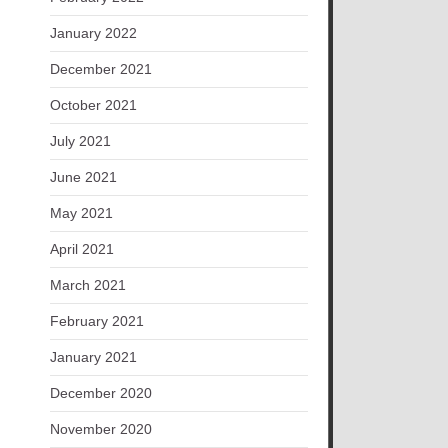
January 2022
December 2021
October 2021
July 2021
June 2021
May 2021
April 2021
March 2021
February 2021
January 2021
December 2020
November 2020