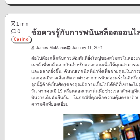
1 min
ข้อควรรู้กับการพนันสล็อตออนไล
0
Casino
James McManus
January 11, 2021
ต่อไปคือเคล็ดลับการเดิมพันที่ยิ่งใหญ่ของสโมสรในสอง
เผยตัวชี้หกตัวแยกกันสำหรับแต่ละเกมเพื่อให้คุณสามารถ
และฉลาดยิ่งขึ้น ค้นพบเทคนิคที่น่าทึ่งเพื่อช่วยคุณในก
และคุณมีทางเลือกที่แตกต่างจากการพับสองครั้งในสี่หรื
จุดนี้ผู้ค้าที่เป็นศัตรูของคุณมีความเป็นไปได้ที่ดีที่เขาจ
วัน หากคุณมี 19 หรือตลอดเวลานั่นคือช่วงเวลาสำคัญที่แน
พันวางเดิมพันยืนยัน ในกรณีที่คุณซื้อความคุ้มครองด้วย
ความคิดที่ยอดเยี่ยม