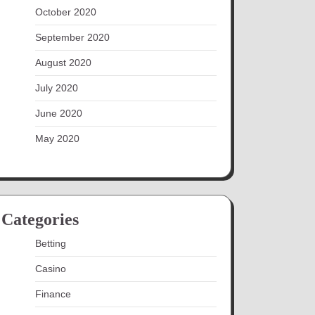
October 2020
September 2020
August 2020
July 2020
June 2020
May 2020
Categories
Betting
Casino
Finance