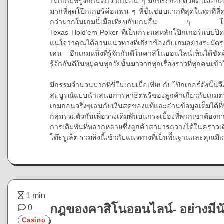
ไม่กี่เกมที่รู้จักกันดีกว่าเกมอื่น ๆ มักประกอบด้วยตัวเลือ
มากที่สุดโป๊กเกอร์คือแฟน ๆ ที่ชื่นชอบมากที่สุดในทุกที่ท
กว่ามากในเกมนี้เมื่อเทียบกับเกมอื่น ๆ โดยปกต
Texas Hold’em Poker ที่เป็นกระแสหลักโป๊กเกอร์แบบปิ
แน่ใจว่าคุณได้อ่านแนวทางที่เกี่ยวข้องกับเกมอย่างระมัด
เล่น อีกเกมหนึ่งที่รู้จักกันดีในคาสิโนออนไลน์เห็นได้ชัดคื
รู้จักกันดีในหมู่คนทุกวัยนั้นมาจากทุกเรื่องราวที่ทุกคนเข
มีกรรมจำนวนมากที่ขี่ในเกมเมื่อเทียบกับโป๊กเกอร์ดังนั้น
สมบูรณ์แบบนำเสนอการสาธิตฟรีของลูกค้าเกี่ยวกับเกมต่าง
เกมก่อนจริงๆเล่นกับเงินสดของแท้และอ่านข้อมูลเต็มได้ที่
กลุ่มรวมตัวกันเพื่อวางเดิมพันบนกระเบื้องที่พวกเขาต้อ
การเดิมพันที่หลากหลายซึ่งลูกค้าสามารถวางได้ในคราวเด
โต๊ะรูเล็ต รวมสิ่งนี้เข้ากับแนวทางที่เป็นพื้นฐานและคุณมี
1 min
กฎของคาสิโนออนไลน์- อย่างมีน
0
Casino