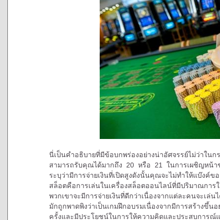
นี่เป็นคำอธิบายที่มีข้อบกพร่องอย่างน่าอัศจรรย์ไม่ว่า
สามารถรับคุณได้มากถึง 20 หรือ 21 ในการเผชิญหน้าของฉ
ระบุว่ามีการจ่ายเงินที่เปิดสูงดังนั้นคุณจะไม่ทำให้แบ๊งค
สล็อตคือการเล่นในเครื่องสล็อตออนไลน์ที่มีปริมาณการ
พวกเขาจะมีการจ่ายเงินที่ดีกว่าเนื่องจากแต่ละคนจะเล่นได
มักถูกพาดพิงว่าเป็นเกมฝึกอบรมเนื่องจากมีการสร้างขึ้นอ
ครั้งและมีประโยชน์ในการให้ความคิดและประสบการณ์แ