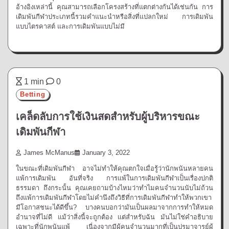
อ้างอิงเหล่านี้ คุณสามารถเลือกโครงสร้างที่แตกต่างกันได้เช่นกัน การ
เดิมพันกีฬาประเภทนี้รวมคำแนะนำหรือสิ่งที่แปลกใหม่ การเดิมพัน
แบบไตรคาสต์ และการเดิมพันแบบไม่มี
1 min
0
Betting
เคล็ดลับการใช้เงินสดสำหรับผู้บริหารขณะ
เดิมพันกีฬา
James McManus
January 3, 2022
ในขณะที่เดิมพันกีฬา อาจไม่ทำให้คุณตกใจเมื่อรู้ว่านักพนันหลายคน
แพ้การเดิมพัน อันที่จริง การแพ้ในการเดิมพันกีฬาเป็นเรื่องปกติ
ธรรมดา ถึงกระนั้น คุณเคยถามบ้างไหมว่าทำไมคนจำนวนนับไม่ถ้วน
ถึงแพ้การเดิมพันกีฬาโดยไม่คำนึงถึงวิธีที่การเดิมพันกีฬาทำให้พวกเขา
มีโอกาสชนะได้ดีขึ้น? บางคนบอกว่ามันเป็นผลมาจากการทำให้หมด
อำนาจที่ไม่ดี แม้ว่าสิ่งนี้จะถูกต้อง แต่สำหรับฉัน มันไม่ใช่คำอธิบาย
เฉพาะที่นักพนันแพ้ เนื่องจากมีผู้คนจำนวนมากที่เป็นปรมาจารย์ผู้