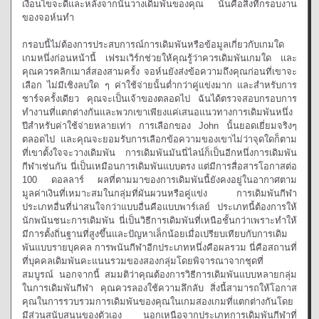
เงื่อนไขจะดีและหลังจากนั้นวางเดิมพันของคุณ นั่นคือสิ่งที่กรอบงาน
ของจอห์นทำ
กรอบนี้ไม่ต้องการประสบการณ์การเดิมพันหรือข้อมูลเกี่ยวกับเกมใด
เกมหนึ่งก่อนหน้านี้ เฟรมเวิร์กช่วยให้คุณรู้ว่าควรเดิมพันเกมใด และ
คุณควรคลิกเมาส์สองสามครั้ง จอห์นยังส่งข้อความถึงคุณก่อนที่เขาจะ
เลือก ไม่มีเชิงลบใด ๆ ค่าใช้จ่ายนั้นต่ำกว่าคู่แข่งมาก และสำหรับการ
ชาร์จครั้งเดียว คุณจะเป็นเจ้าของตลอดไป ฉันได้ตรวจสอบกรอบการ
ทำงานที่แตกต่างกันและพวกเขาเพียงแค่เสนอแนวทางการเดิมพันหนึ่ง
ปีสำหรับค่าใช้จ่ายหลายเท่า การเลือกของ John นั้นยอดเยี่ยมจริงๆ
ตลอดไป และคุณจะยอมรับการเลือกข้อความของเขาไม่ว่าจุดใดก็ตาม
ที่เขาตั้งใจจะวางเดิมพัน การเดิมพันมันนี่ไลน์ก็เป็นอีกหนึ่งการเดิมพัน
กีฬาเช่นกัน นี่เป็นเหมือนการเดิมพันแบบตรง แต่มีการสื่อสารโอกาสต่อ
100 ดอลลาร์ ผลที่ตามมาของการเดิมพันนี้ยังคงอยู่ในอากาศตาม
มูลค่าเงินที่เหมาะสมในกลุ่มที่ผันผวนหรือคู่แข่ง การเดิมพันกีฬา
ประเภทอื่นที่น่าสนใจกว่าแบบอื่นคือแบบพาร์เลย์ ประเภทนี้ต้องการให้
นักพนันชนะการเดิมพัน นี่เป็นวิธีการเดิมพันที่เหนือชั้นกว่าเพราะทำให้
มีการตั้งถิ่นฐานที่สูงขึ้นและปัญหาเล็กน้อยเมื่อเปรียบเทียบกับการเดิม
พันแบบรายบุคคล การพนันกีฬาอีกประเภทหนึ่งคือผลรวม นี่คือสถานที่
ที่บุคคลเดิมพันคะแนนรวมของสองกลุ่มโดยพิจารณาจากชุดที่
สมบูรณ์ นอกจากนี้ สมมติว่าคุณต้องการวิธีการเดิมพันแบบหลายกลุ่ม
ในการเดิมพันกีฬา คุณควรลองใช้ความลึกลับ สิ่งนี้สามารถให้โอกาส
คุณในการรวบรวมการเดิมพันของคุณในเกมสองเกมที่แตกต่างกันโดย
มีส่วนสนับสนุนของตัวเอง นอกเหนือจากประเภทการเดิมพันกีฬาที่