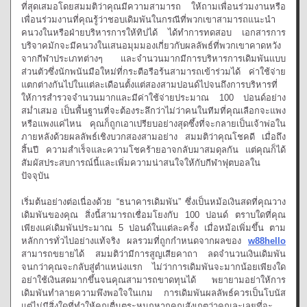
ที่สุดเสมอโดยสมมติว่าคุณมีความสามารถ ให้ถามเพื่อนร่วมงานหรือ
เพื่อนร่วมงานที่คุณรู้ว่าชอบเดิมพันในกรณีที่พวกเขาสามารถแนะนำ
คนวงในหรือฝ่ายบริหารการให้ทิปได้ ได้ทำการทดสอบ เอกสารการ
บริจาคมักจะมีคนวงในเสนอมุมมองเกี่ยวกับผลลัพธ์ที่พวกเขาคาดหวัง
จากกีฬาประเภทต่างๆ และจำนวนมากมีการบริหารการเดิมพันแบบ
ส่วนตัวซึ่งนักพนันมือใหม่ที่กระตือรือร้นสามารถเข้าร่วมได้ ค่าใช้จ่าย
แตกต่างกันไปในแต่ละเดือนตั้งแต่สองสามปอนด์ไปจนถึงการบริหารที่
ให้การสำรวจจำนวนมากและมีค่าใช้จ่ายประมาณ 100 ปอนด์อย่าง
สม่ำเสมอ เป็นพื้นฐานที่จะต้องระลึกว่าไม่ว่าคนในทีมที่คุณเลือกจะแพง
หรือแพงแค่ไหน คุณก็ถูกเอาเปรียบอย่างสุดซึ้งที่จะกลายเป็นเจ้าพ่อใน
ภายหลังด้วยผลลัพธ์เชิงบวกสองสามอย่าง สมมติว่าคุณโชคดี เมื่อถึง
สิ้นปี ความสำเร็จและความโชคร้ายอาจกลับมาสมดุลกัน แต่คุณก็ได้
สัมผัสประสบการณ์นี้และเพิ่มความน่าสนใจให้กับกีฬาฟุตบอลใน
ปัจจุบัน
เริ่มต้นอย่างต่อเนื่องด้วย “ธนาคารเดิมพัน” ซึ่งเป็นหม้อเงินสดที่คุณวาง
เดิมพันของคุณ สิ่งนี้สามารถเชื่อมโยงกับ 100 ปอนด์ ตราบใดที่คุณ
เพียงแค่เดิมพันประมาณ 5 ปอนด์ในแต่ละครั้ง เมื่อหม้อเพิ่มขึ้น ตาม
หลักการทั่วไปอย่างแท้จริง ผลรวมที่ถูกกำหนดจากผลของ
w88hello
สามารถขยายได้ สมมติว่ามีการสูญเสียคาถา ลดจำนวนเงินเดิมพัน
จนกว่าคุณจะกลับสู่ตำแหน่งแรก ไม่ว่าการเดิมพันจะมากน้อยเพียงใด
อย่าใช้เงินสดมากขึ้นจนคุณสามารถขาดทุนได้ พยายามอย่าให้การ
เดิมพันทำลายความพึงพอใจในเกม การเดิมพันผลลัพธ์ควรเป็นโบนัส
แต่ไม่มีสิ่งใดที่ทำให้คุณตื่นตระหนกหากคุณสังเกตว่าคุณละเลยที่จะ