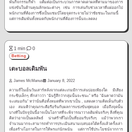
พันกิจกรรมกีฬา
แต้มต่อเป็นกระบวนการคาดเดาผลที่ตามมาของการ
แข่งขันในด้านคุณลักษณะต่างๆ
เช่น
การเล่นกับช่วงเวลาที่แผ่ออกไป
พนักงานที่ต้องการซึ่งเป็นแชมป์โดยจุดกระจายไม่ว่าชัยชนะในเกมนี้
แต่การเดิมพันทั้งหมดกับพนักงานที่ต้องการนั้นจะลดลง
1 min
0
Betting
เตะบอลเดิมพัน
James McManus
January 8, 2022
ความถี่ในเย็นวันเสาร์หลังจากแต่ละเกมมีการเล่นบ่อยเพียงใด มีเสียง
กระซิบเล็กๆ ที่กล่าวว่า “ฉันรู้สึกว่ากลุ่มนั้นจะชนะ” หรือ “ฉันคาดว่ามัน
จะเสมอกัน” ทว่านั่นคือทั้งหมดที่พวกเขาเป็น , แสดงความคิดเห็นกับตัว
เอง สมมติว่าคุณกระตือรือร้นกับผลการแข่งขันฟุตบอล เมื่อถึงจุดนั้น
บางทีในปัจจุบันนี้อาจเป็นโอกาสที่จะพิจารณาวางเดิมพันจริงๆ สิ่งที่คุณ
คิดว่าอาจเป็นผลลัพธ์ น่าเศร้าที่ไม่เป็นที่ยอมรับจริงๆ แม้ว่าพวกเรา
จำนวนมากจะสามารถทำการประเมินสนามเบสบอลได้ครั้งแล้วครั้งเล่า
เพื่อสร้างโอกาสในการให้พรแก่นักพนัน แต่การใช้ประโยชน์จากการ