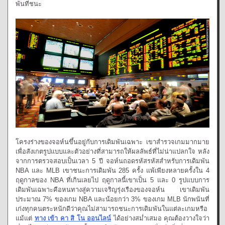
พันที่ชนะ
โครงร่างของจอห์นขึ้นอยู่กับการเดิมพันเฉพาะ เขาสำรวจเกมมากมาย
เพื่อสังเกตรูปแบบและตัวอย่างที่สามารถให้ผลลัพธ์ที่ไม่น่าแปลกใจ หลัง
จากการตรวจสอบเป็นเวลา 5 ปี จอห์นถอดรหัสรหัสสำหรับการเดิมพัน
NBA และ MLB เขาชนะการเดิมพัน 285 ครั้ง แพ้เพียงหลายครั้งใน 4
ฤดูกาลของ NBA ที่เกินเลยไป ฤดูกาลนี้เขาเป็น 5 และ 0 รูปแบบการ
เดิมพันเฉพาะคือหนทางสู่ความเจริญรุ่งเรืองของจอห์น เขาเดิมพัน
ประมาณ 7% ของเกม NBA และน้อยกว่า 3% ของเกม MLB นักพนันที่
เก่งทุกคนตระหนักดีว่าคุณไม่สามารถชนะการเดิมพันในแต่ละเกมหรือ
แม้แต่
ทาง เข้า คา สิ โน ออนไลน์
ได้อย่างสม่ำเสมอ คุณต้องวางใจว่า