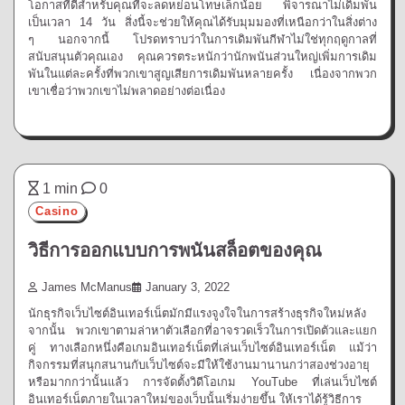
โอกาสที่ดีสำหรับคุณที่จะลดหย่อนโทษเล็กน้อย พิจารณาไม่เดิมพัน
เป็นเวลา 14 วัน สิ่งนี้จะช่วยให้คุณได้รับมุมมองที่เหนือกว่าในสิ่งต่าง
ๆ นอกจากนี้ โปรดทราบว่าในการเดิมพันกีฬาไม่ใช่ทุกฤดูกาลที่
สนับสนุนตัวคุณเอง คุณควรตระหนักว่านักพนันส่วนใหญ่เพิ่มการเดิม
พันในแต่ละครั้งที่พวกเขาสูญเสียการเดิมพันหลายครั้ง เนื่องจากพวก
เขาเชื่อว่าพวกเขาไม่พลาดอย่างต่อเนื่อง
1 min
0
Casino
วิธีการออกแบบการพนันสล็อตของคุณ
James McManus
January 3, 2022
นักธุรกิจเว็บไซต์อินเทอร์เน็ตมักมีแรงจูงใจในการสร้างธุรกิจใหม่หลัง
จากนั้น
พวกเขาตามล่าหาตัวเลือกที่อาจรวดเร็วในการเปิดตัวและแยก
คู่
ทางเลือกหนึ่งคือเกมอินเทอร์เน็ตที่เล่นเว็บไซต์อินเทอร์เน็ต
แม้ว่า
กิจกรรมที่สนุกสนานกับเว็บไซต์จะมีให้ใช้งานมานานกว่าสองช่วงอายุ
หรือมากกว่านั้นแล้ว
การจัดตั้งวิดีโอเกม
YouTube
ที่เล่นเว็บไซต์
อินเทอร์เน็ตภายในเวลาใหม่ของเว็บนั้นเริ่มง่ายขึ้น
ให้เราได้รู้วิธีการ