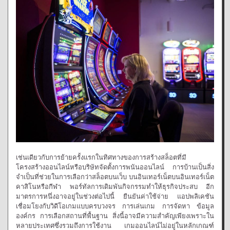
เช่นเดียวกับการย้ายครั้งแรกในทิศทางของการสร้างสล็อตที่มี
โครงสร้างออนไลน์หรือบริษัทจัดตั้งการพนันออนไลน์
การบ้านเป็นสิ่ง
จำเป็นที่ช่วยในการเลือกว่าสล็อตบนเว็บ
บนอินเทอร์เน็ตบนอินเทอร์เน็ต
คาสิโนหรือกีฬา
พอร์ทัลการเดิมพันกิจกรรมทำให้ธุรกิจประสบ
อีก
มาตรการหนึ่งอาจอยู่ในช่วงต่อไปนี้
ยืนยันค่าใช้จ่าย
แอปพลิเคชัน
เชื่อมโยงกับวิดีโอเกมแบบครบวงจร
การเล่นเกม
การจัดหา
ข้อมูล
องค์กร
การเลือกสถานที่พื้นฐาน
สิ่งนี้อาจมีความสำคัญเพียงเพราะใน
หลายประเทศซึ่งรวมถึงการใช้งาน
เกมออนไลน์ไม่อยู่ในหลักเกณฑ์