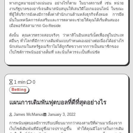
ทางกฎหมายอย่างแน่นอน
อย่างไรก็ตาม
ในบางสถานที่
เช่น
หน่วย
งานรัฐบาลของอาร์เจนตินาสนับสนุนให้เล่นวิดีโอเกมออนไลน์
ในขณะ
ที่ผู้ให้บริการยังคงมีการตั้งค่าสำนักงานด้านหลังธุรกิจทั้งหมด
การยึด
มั่นในเทคนิคการส่งเสริมและการตลาดจะช่วยให้คุณได้เริ่มต้นสมอง
เมื่อพอร์ทัลสามารถ
Go-Reside
ดังนั้น
คุณควรตรวจสอบจริงๆ
ว่าคาสิโนอินเทอร์เน็ตเฟื่องฟูในประเท
ศอื่นๆ
ทั่วโลกที่มีการวางเดิมพันแบบกำหนดเองอย่างต่อเนื่องได้อย่างไร
นักเล่นเกมในสหรัฐอเมริกาไม่ได้ถูกกีดขวางจากการเป็นสมาชิกของ
เว็บไซต์การพนันอย่างเต็มที่
และนั่นก็ควรจะเป็นที่แน่ชัด
1 min
0
Betting
แผนการเดิมพันฟุตบอลที่ดีที่สุดอย่างไร
James McManus
January 3, 2022
การพนันฟุตบอลมีการปรับเปลี่ยนมากกว่าสองสามปีที่ผ่านมาเนื่องจาก
เว็บไซต์เดิมพันที่มีอยู่ซึ่งอาจปรากฏขึ้น
ทำให้คุณมีโอกาสในการเดิม