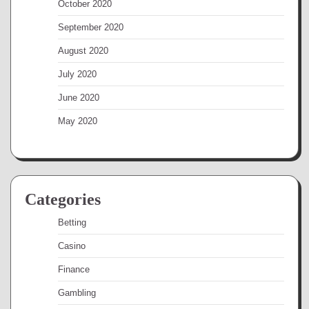
October 2020
September 2020
August 2020
July 2020
June 2020
May 2020
Categories
Betting
Casino
Finance
Gambling