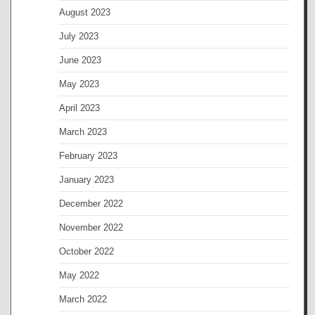
August 2023
July 2023
June 2023
May 2023
April 2023
March 2023
February 2023
January 2023
December 2022
November 2022
October 2022
May 2022
March 2022