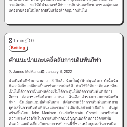
วางเดิมพัน ขอให้มีช่วงเวลาที่ดีกับการเดิมพันผลที่ตามมาของฟุตบอล
แต่อย่าปล่อยให้มันกลายเป็นเรื่องสำคัญมากเกินไป
1 min
0
Betting
คำแนะนำและเคล็ดลับการเดิมพันกีฬา
James McManus
January 8, 2022
ฉันเดิมพันกีฬามานานกว่า 3 ปีแล้ว ฉันเป็นผู้สนับสนุนตัวยง ดังนั้นฉัน
คิดว่าสิ่งนี้จะเปลี่ยนเป็นอาชีพการพนันที่ดี ฉันใช้วิธีที่ยากที่สุดเท่าที่จะ
เป็นไปได้ว่าการเป็นแฟนตัวยงไม่ได้กระตุ้นให้เกิดการเดิมพันที่มีการ
ศึกษา ต่อมาช่วงที่แพ้มากกว่าชนะ ฉันเลือกสำรวจกรอบการเดิมพัน
กีฬา ฉันเลือกแชมป์เดิมพันเกม นี่คือเฟรมเวิร์กการเดิมพันเกมที่ช่วย
บุคคลในการเดิมพันที่ชนะและชนะการเดิมพันอย่างน่าเชื่อถือ มันถูก
สร้างขึ้นโดย John Morrison บัณฑิตวิทยาลัย Cornell เขาเข้าร่วม
ความกระตือรือร้นในการเล่นกีฬากับปริญญาเอกด้านการวัดผลเพื่อ
ค้นคว้าและคิดเกี่ยวกับกรอบการทำงานนี้ที่ช่วยเหลือบุคคลในการเดิม