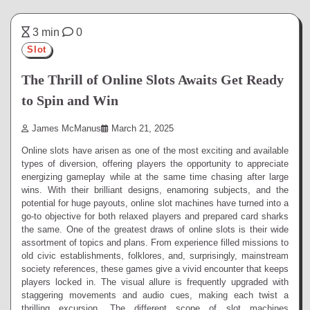
3 min
0
Slot
The Thrill of Online Slots Awaits Get Ready
to Spin and Win
James McManus
March 21, 2025
Online slots have arisen as one of the most exciting and available
types of diversion, offering players the opportunity to appreciate
energizing gameplay while at the same time chasing after large
wins. With their brilliant designs, enamoring subjects, and the
potential for huge payouts, online slot machines have turned into a
go-to objective for both relaxed players and prepared card sharks
the same. One of the greatest draws of online slots is their wide
assortment of topics and plans. From experience filled missions to
old civic establishments, folklores, and, surprisingly, mainstream
society references, these games give a vivid encounter that keeps
players locked in. The visual allure is frequently upgraded with
staggering movements and audio cues, making each twist a
thrilling excursion. The different scope of slot machines