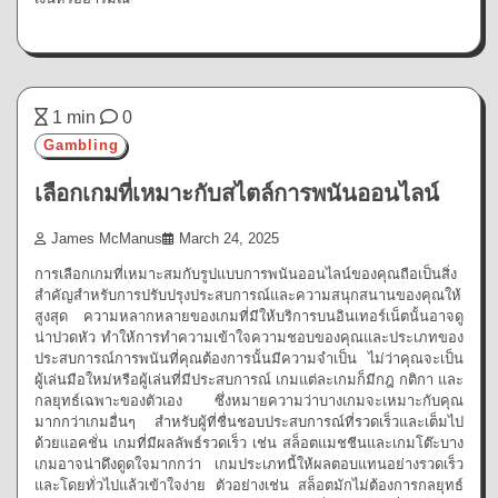
1 min
0
Gambling
เลือกเกมที่เหมาะกับสไตล์การพนันออนไลน์
James McManus
March 24, 2025
การเลือกเกมที่เหมาะสมกับรูปแบบการพนันออนไลน์ของคุณถือเป็นสิ่ง
สำคัญสำหรับการปรับปรุงประสบการณ์และความสนุกสนานของคุณให้
สูงสุด ความหลากหลายของเกมที่มีให้บริการบนอินเทอร์เน็ตนั้นอาจดู
น่าปวดหัว ทำให้การทำความเข้าใจความชอบของคุณและประเภทของ
ประสบการณ์การพนันที่คุณต้องการนั้นมีความจำเป็น ไม่ว่าคุณจะเป็น
ผู้เล่นมือใหม่หรือผู้เล่นที่มีประสบการณ์ เกมแต่ละเกมก็มีกฎ กติกา และ
กลยุทธ์เฉพาะของตัวเอง ซึ่งหมายความว่าบางเกมจะเหมาะกับคุณ
มากกว่าเกมอื่นๆ สำหรับผู้ที่ชื่นชอบประสบการณ์ที่รวดเร็วและเต็มไป
ด้วยแอคชั่น เกมที่มีผลลัพธ์รวดเร็ว เช่น สล็อตแมชชีนและเกมโต๊ะบาง
เกมอาจน่าดึงดูดใจมากกว่า เกมประเภทนี้ให้ผลตอบแทนอย่างรวดเร็ว
และโดยทั่วไปแล้วเข้าใจง่าย ตัวอย่างเช่น สล็อตมักไม่ต้องการกลยุทธ์