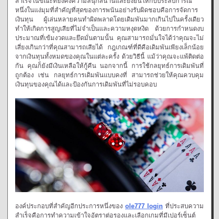
สำเร็จในขณะที่ยังคงความสนุกสนานและยั่งยืนให้กับประสบการณ์
หนึ่งในแง่มุมที่สำคัญที่สุดของการพนันอย่างรับผิดชอบคือการจัดการ
เงินทุน ผู้เล่นหลายคนทำผิดพลาดโดยเดิมพันมากเกินไปในครั้งเดียว
ทำให้เกิดการสูญเสียที่ไม่จำเป็นและความหงุดหงิด ด้วยการกำหนดงบ
ประมาณที่เข้มงวดและยึดมั่นตามนั้น คุณสามารถมั่นใจได้ว่าคุณจะไม่
เสี่ยงเกินกว่าที่คุณสามารถเสียได้ กฎเกณฑ์ที่ดีคือเดิมพันเพียงเล็กน้อย
จากเงินทุนทั้งหมดของคุณในแต่ละครั้ง ด้วยวิธีนี้ แม้ว่าคุณจะแพ้ติดต่อ
กัน คุณก็ยังมีเงินเหลือให้กู้คืน นอกจากนี้ การใช้กลยุทธ์การเดิมพันที่
ถูกต้อง เช่น กลยุทธ์การเดิมพันแบบคงที่ สามารถช่วยให้คุณควบคุม
เงินทุนของคุณได้และป้องกันการเดิมพันที่ไม่รอบคอบ
องค์ประกอบที่สำคัญอีกประการหนึ่งของ
ole777 login
ที่ประสบความ
สำเร็จคือการทำความเข้าใจอัตราต่อรองและเลือกเกมที่มีเปอร์เซ็นต์