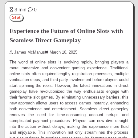
3 min
0
Slot
Experience the Future of Online Slots with
Seamless Direct Gameplay
James McManus
March 10, 2025
The world of online slots is evolving rapidly, bringing players a
more immersive and convenient gaming experience. Traditional
online slots often required lengthy registration processes, multiple
verification steps, and third-party involvement before players could
start spinning the reels. However, the latest innovations in direct
gameplay have revolutionized the way enthusiasts engage with
their favorite slot games. By eliminating unnecessary barriers, this
new approach allows users to access games instantly, enhancing
both convenience and entertainment. Seamless direct gameplay
removes the need for time-consuming account setups and
complicated payment procedures. Players can now dive straight
into the action without delays, making the experience more fluid
and enjoyable. This innovation not only streamlines the process