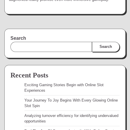
Search
Search
Recent Posts
Exciting Gaming Stories Begin with Online Slot
Experiences
Your Journey To Joy Begins With Every Glowing Online
Slot Spin
Analyzing turnover efficiency for identifying undervalued
opportunities