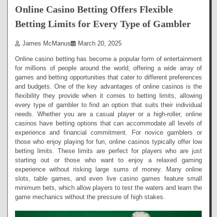
Online Casino Betting Offers Flexible
Betting Limits for Every Type of Gambler
James McManus
March 20, 2025
Online casino betting has become a popular form of entertainment
for millions of people around the world, offering a wide array of
games and betting opportunities that cater to different preferences
and budgets. One of the key advantages of online casinos is the
flexibility they provide when it comes to betting limits, allowing
every type of gambler to find an option that suits their individual
needs. Whether you are a casual player or a high-roller, online
casinos have betting options that can accommodate all levels of
experience and financial commitment. For novice gamblers or
those who enjoy playing for fun, online casinos typically offer low
betting limits. These limits are perfect for players who are just
starting out or those who want to enjoy a relaxed gaming
experience without risking large sums of money. Many online
slots, table games, and even live casino games feature small
minimum bets, which allow players to test the waters and learn the
game mechanics without the pressure of high stakes.