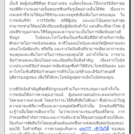
เอ็นจี ต่อผู้เล่นที่ดีที่สุด ตัวอย่างเช่น แบล็คแจ็คและโป๊กเกอร์มีอัตราต่อ
รองที่ดีกว่าเกมอย่างสล็อตแมชชีนหรือรูเล็ตอย่างเห็นได้ชัด เนื่องจาก
เกมเหล่านี้ช่วยให้คุณใช้ทักษะและกลยุทธ์เพื่อเพิ่มโอกาสของคุณ ใน
การพนันกีฬา การวิจัยทีม สถิติผู้เล่น และแนวโน้มผลงานล่าสุด
สามารถช่วยให้คุณได้เปรียบเหนือผู้เดิมพันทั่วไป แทนที่จะพึ่งพาโชค ผู้
เล่นที่ชาญฉลาดจะใช้ข้อมูลและความน่าจะเป็นในการเดิมพันอย่างมี
ข้อมูล โบนัสและโปรโมชั่นเป็นเครื่องมือที่มีค่าสำหรับการเพิ่ม
ศักยภาพในการพนันของคุณ คาสิโนออนไลน์และสปอร์ตบุ๊คหลายแห่ง
เสนอโบนัสต้อนรับ ฟรีสปิน และรางวัลเงินคืนที่สามารถยืดเวลาการเล่น
ของคุณและเพิ่มโอกาสในการชนะของคุณได้ อย่างไรก็ตาม การอ่าน
ข้อกำหนดและเงื่อนไขอย่างละเอียดถือเป็นสิ่งสำคัญ เนื่องจากโบนัส
บางประเภทมีข้อกำหนดการเดิมพันสูงซึ่งทำให้มีประโยชน์น้อยลง มอง
หาโปรโมชั่นที่มีข้อกำหนดการเทิร์นโอเวอร์ต่ำและมีข้อกำหนดที่
ยุติธรรมอยู่เสมอ เพื่อให้ได้ประโยชน์สูงสุดจากเงินโบนัสของคุณ
บางทีปัจจัยสำคัญที่สุดที่มักถูกมองข้ามในการประสบความสำเร็จใน
การพนันก็คือการควบคุมอารมณ์ ผู้เล่นหลายคนมักจะหลงกลกับการ
ไล่ตามความพ่ายแพ้ โดยหวังว่าจะได้สิ่งที่เสียไปคืนมา ซึ่งมักจะนำไปสู่
ความพ่ายแพ้ที่มากขึ้นและความหงุดหงิดที่ไม่จำเป็น นักพนันที่มีวินัย
จะรู้ว่าเมื่อใดควรเดินจากไป ไม่ว่าพวกเขาจะชนะหรือแพ้ก็ตาม การ
กำหนดขีดจำกัดการชนะและการแพ้จะช่วยให้คุณควบคุมตัวเองได้และ
ป้องกันการตัดสินใจโดยหุนหันพลันแล่นซึ่งอาจส่งผลเสียต่อเงินทุนของ
คุณได้ ในท้ายที่สุด การควบคุมเส้นทาง
ole777 เข้าไม่ได้
ของคุณ