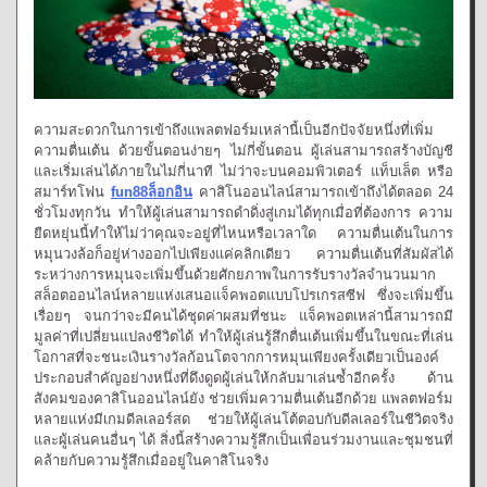
ความสะดวกในการเข้าถึงแพลตฟอร์มเหล่านี้เป็นอีกปัจจัยหนึ่งที่เพิ่ม
ความตื่นเต้น ด้วยขั้นตอนง่ายๆ ไม่กี่ขั้นตอน ผู้เล่นสามารถสร้างบัญชี
และเริ่มเล่นได้ภายในไม่กี่นาที ไม่ว่าจะบนคอมพิวเตอร์ แท็บเล็ต หรือ
สมาร์ทโฟน
fun88ล็อกอิน
คาสิโนออนไลน์สามารถเข้าถึงได้ตลอด 24
ชั่วโมงทุกวัน ทำให้ผู้เล่นสามารถดำดิ่งสู่เกมได้ทุกเมื่อที่ต้องการ ความ
ยืดหยุ่นนี้ทำให้ไม่ว่าคุณจะอยู่ที่ไหนหรือเวลาใด ความตื่นเต้นในการ
หมุนวงล้อก็อยู่ห่างออกไปเพียงแค่คลิกเดียว ความตื่นเต้นที่สัมผัสได้
ระหว่างการหมุนจะเพิ่มขึ้นด้วยศักยภาพในการรับรางวัลจำนวนมาก
สล็อตออนไลน์หลายแห่งเสนอแจ็คพอตแบบโปรเกรสซีฟ ซึ่งจะเพิ่มขึ้น
เรื่อยๆ จนกว่าจะมีคนได้ชุดค่าผสมที่ชนะ แจ็คพอตเหล่านี้สามารถมี
มูลค่าที่เปลี่ยนแปลงชีวิตได้ ทำให้ผู้เล่นรู้สึกตื่นเต้นเพิ่มขึ้นในขณะที่เล่น
โอกาสที่จะชนะเงินรางวัลก้อนโตจากการหมุนเพียงครั้งเดียวเป็นองค์
ประกอบสำคัญอย่างหนึ่งที่ดึงดูดผู้เล่นให้กลับมาเล่นซ้ำอีกครั้ง ด้าน
สังคมของคาสิโนออนไลน์ยัง ช่วยเพิ่มความตื่นเต้นอีกด้วย แพลตฟอร์ม
หลายแห่งมีเกมดีลเลอร์สด ช่วยให้ผู้เล่นโต้ตอบกับดีลเลอร์ในชีวิตจริง
และผู้เล่นคนอื่นๆ ได้ สิ่งนี้สร้างความรู้สึกเป็นเพื่อนร่วมงานและชุมชนที่
คล้ายกับความรู้สึกเมื่ออยู่ในคาสิโนจริง