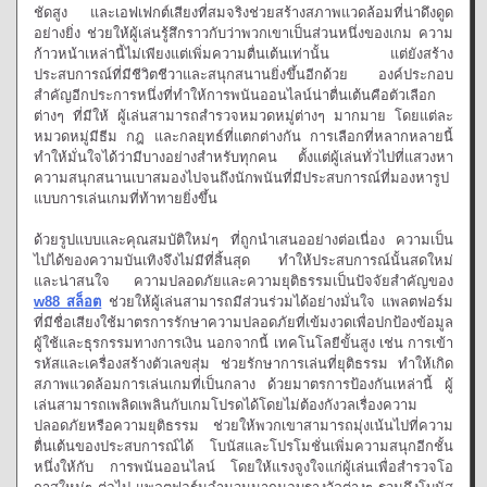
ชัดสูง และเอฟเฟกต์เสียงที่สมจริงช่วยสร้างสภาพแวดล้อมที่น่าดึงดูด
อย่างยิ่ง ช่วยให้ผู้เล่นรู้สึกราวกับว่าพวกเขาเป็นส่วนหนึ่งของเกม ความ
ก้าวหน้าเหล่านี้ไม่เพียงแต่เพิ่มความตื่นเต้นเท่านั้น แต่ยังสร้าง
ประสบการณ์ที่มีชีวิตชีวาและสนุกสนานยิ่งขึ้นอีกด้วย องค์ประกอบ
สำคัญอีกประการหนึ่งที่ทำให้การพนันออนไลน์น่าตื่นเต้นคือตัวเลือก
ต่างๆ ที่มีให้ ผู้เล่นสามารถสำรวจหมวดหมู่ต่างๆ มากมาย โดยแต่ละ
หมวดหมู่มีธีม กฎ และกลยุทธ์ที่แตกต่างกัน การเลือกที่หลากหลายนี้
ทำให้มั่นใจได้ว่ามีบางอย่างสำหรับทุกคน ตั้งแต่ผู้เล่นทั่วไปที่แสวงหา
ความสนุกสนานเบาสมองไปจนถึงนักพนันที่มีประสบการณ์ที่มองหารูป
แบบการเล่นเกมที่ท้าทายยิ่งขึ้น
ด้วยรูปแบบและคุณสมบัติใหม่ๆ ที่ถูกนำเสนออย่างต่อเนื่อง ความเป็น
ไปได้ของความบันเทิงจึงไม่มีที่สิ้นสุด ทำให้ประสบการณ์นั้นสดใหม่
และน่าสนใจ ความปลอดภัยและความยุติธรรมเป็นปัจจัยสำคัญของ
w88 สล็อต
ช่วยให้ผู้เล่นสามารถมีส่วนร่วมได้อย่างมั่นใจ แพลตฟอร์ม
ที่มีชื่อเสียงใช้มาตรการรักษาความปลอดภัยที่เข้มงวดเพื่อปกป้องข้อมูล
ผู้ใช้และธุรกรรมทางการเงิน นอกจากนี้ เทคโนโลยีขั้นสูง เช่น การเข้า
รหัสและเครื่องสร้างตัวเลขสุ่ม ช่วยรักษาการเล่นที่ยุติธรรม ทำให้เกิด
สภาพแวดล้อมการเล่นเกมที่เป็นกลาง ด้วยมาตรการป้องกันเหล่านี้ ผู้
เล่นสามารถเพลิดเพลินกับเกมโปรดได้โดยไม่ต้องกังวลเรื่องความ
ปลอดภัยหรือความยุติธรรม ช่วยให้พวกเขาสามารถมุ่งเน้นไปที่ความ
ตื่นเต้นของประสบการณ์ได้ โบนัสและโปรโมชั่นเพิ่มความสนุกอีกชั้น
หนึ่งให้กับ การพนันออนไลน์ โดยให้แรงจูงใจแก่ผู้เล่นเพื่อสำรวจโอ