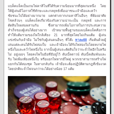
แบล็คแจ็คเป็นเกมไพ่คาสิโนที่ได้รับความนิยมมากที่สุดเกมหนึ่ง โดย
ให้ผู้เล่นมีโอกาสใช้ทักษะและกลยุทธ์เพื่อเอาชนะเจ้ามือและคว้า
ชัยชนะไปได้อย่างมากมาย แตกต่างจากเกมคาสิโนอื่นๆ ที่ต้องอาศัย
โชคล้วนๆ แบล็คแจ็คเกี่ยวข้องกับความน่าจะเป็น กลยุทธ์ และการ
ตัดสินใจผสมผสานกัน ซึ่งสามารถเพิ่มโอกาสในการประสบความ
สำเร็จของผู้เล่นได้อย่างมาก เป้าหมายพื้นฐานของแบล็คแจ็คคือการ
ทำให้แต้มรวมของไพ่ใกล้เคียง 21 มากที่สุดโดยไม่เกินแต้ม ผู้เล่น
แข่งขันกับเจ้ามือ ไม่ใช่กับผู้เล่นคนอื่นๆ ที่โต๊ะ
ทางw88
เริ่มต้นด้วยผู้
เล่นแต่ละคนได้รับไพ่สองใบ และเจ้ามือจะได้รับไพ่สองใบโดยหงายไพ่
หนึ่งใบและคว่ำไพ่หนึ่งใบ จากนั้นผู้เล่นจะตัดสินใจว่าจะจั่วไพ่อีกใบหรือ
ไม่ อยู่เฉยๆ โดยคงไพ่ในมือที่มีอยู่ไว้ ดับเบิ้ลดาวน์ ดับเบิ้ลเดิมพันและ
รับ ไพ่เพิ่มเพียงหนึ่งใบ หรือแยกไพ่หากมีไพ่คู่ พวกเขาสามารถสร้างไพ่
แยกกันได้สองชุด ในทางกลับกัน เจ้ามือจะต้องปฏิบัติตามกฎที่เข้มงวด
โดยปกติจะจั่วไพ่จนกว่าจะได้อย่างน้อย 17 แต้ม