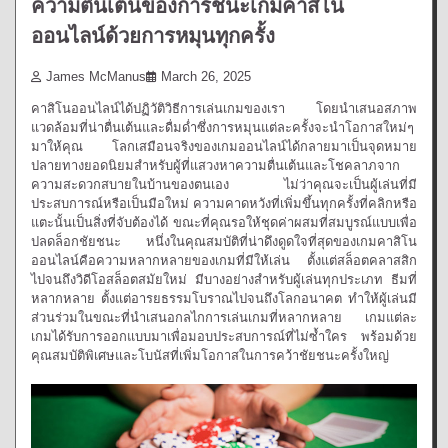
ความตื่นเต้นของการชนะเกมคาสิโน
ออนไลน์ด้วยการหมุนทุกครั้ง
James McManus
March 26, 2025
คาสิโนออนไลน์ได้ปฏิวัติวิธีการเล่นเกมของเรา โดยนำเสนอสภาพ
แวดล้อมที่น่าตื่นเต้นและดื่มด่ำซึ่งการหมุนแต่ละครั้งจะนำโอกาสใหม่ๆ
มาให้คุณ โลกเสมือนจริงของเกมออนไลน์ได้กลายมาเป็นจุดหมาย
ปลายทางยอดนิยมสำหรับผู้ที่แสวงหาความตื่นเต้นและโชคลาภจาก
ความสะดวกสบายในบ้านของตนเอง ไม่ว่าคุณจะเป็นผู้เล่นที่มี
ประสบการณ์หรือเป็นมือใหม่ ความคาดหวังที่เพิ่มขึ้นทุกครั้งที่คลิกหรือ
แตะนั้นเป็นสิ่งที่จับต้องได้ ขณะที่คุณรอให้ชุดค่าผสมที่สมบูรณ์แบบเพื่อ
ปลดล็อกชัยชนะ หนึ่งในคุณสมบัติที่น่าดึงดูดใจที่สุดของเกมคาสิโน
ออนไลน์คือความหลากหลายของเกมที่มีให้เล่น ตั้งแต่สล็อตคลาสสิก
ไปจนถึงวิดีโอสล็อตสมัยใหม่ มีบางอย่างสำหรับผู้เล่นทุกประเภท ธีมที่
หลากหลาย ตั้งแต่อารยธรรมโบราณไปจนถึงโลกอนาคต ทำให้ผู้เล่นมี
ส่วนร่วมในขณะที่นำเสนอกลไกการเล่นเกมที่หลากหลาย เกมแต่ละ
เกมได้รับการออกแบบมาเพื่อมอบประสบการณ์ที่ไม่ซ้ำใคร พร้อมด้วย
คุณสมบัติพิเศษและโบนัสที่เพิ่มโอกาสในการคว้าชัยชนะครั้งใหญ่