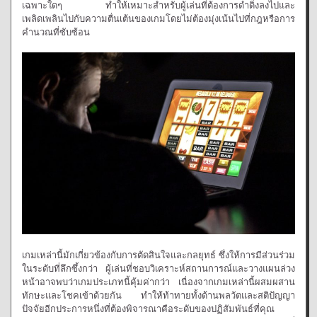
เฉพาะใดๆ ทำให้เหมาะสำหรับผู้เล่นที่ต้องการดำดิ่งลงไปและ
เพลิดเพลินไปกับความตื่นเต้นของเกมโดยไม่ต้องมุ่งเน้นไปที่กฎหรือการ
คำนวณที่ซับซ้อน
เกมเหล่านี้มักเกี่ยวข้องกับการตัดสินใจและกลยุทธ์ ซึ่งให้การมีส่วนร่วม
ในระดับที่ลึกซึ้งกว่า ผู้เล่นที่ชอบวิเคราะห์สถานการณ์และวางแผนล่วง
หน้าอาจพบว่าเกมประเภทนี้คุ้มค่ากว่า เนื่องจากเกมเหล่านี้ผสมผสาน
ทักษะและโชคเข้าด้วยกัน ทำให้ท้าทายทั้งด้านพลวัตและสติปัญญา
ปัจจัยอีกประการหนึ่งที่ต้องพิจารณาคือระดับของปฏิสัมพันธ์ที่คุณ