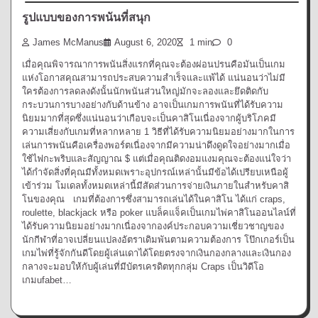
รูปแบบของการพนันที่สนุก
James McManus
August 6, 2020
1 min
0
เมื่อคุณพิจารณาการพนันสิ่งแรกที่คุณจะต้องผ่อนปรนคือมันเป็นเกม
แห่งโอกาสคุณสามารถประสบความสำเร็จและแพ้ได้ แน่นอนว่าไม่มี
ใครต้องการลดลงดังนั้นนักพนันส่วนใหญ่มักจะลองและยึดติดกับ
กระบวนการบางอย่างกับด้านข้าง อาจเป็นเกมการพนันที่ได้รับความ
นิยมมากที่สุดซึ่งแน่นอนว่าเกือบจะเป็นคาสิโนเนื่องจากผู้บริโภคมี
ความเสี่ยงกับเกมที่หลากหลาย 1 วิธีที่ได้รับความนิยมอย่างมากในการ
เล่นการพนันคือเครื่องพอร์ตเนื่องจากมีความน่าดึงดูดใจอย่างมากเมื่อ
ใช้ไฟกะพริบและสัญญาณ $ แต่เมื่อคุณติดงอมแงมคุณจะต้องแน่ใจว่า
ได้กำจัดสิ่งที่คุณมีทั้งหมดเพราะอุปกรณ์เหล่านั้นมีข้อได้เปรียบเหนือผู้
เข้าร่วม โมเดลทั้งหมดเหล่านี้มีสัดส่วนการจ่ายเงินภายในสำหรับคาสิ
โนของคุณ เกมที่ต้องการซึ่งสามารถเล่นได้ในคาสิโน ได้แก่ craps,
roulette, blackjack หรือ poker แบล็คแจ็คเป็นเกมไพ่คาสิโนออนไลน์ที่
ได้รับความนิยมอย่างมากเนื่องจากองค์ประกอบความเชี่ยวชาญของ
นักกีฬาที่อาจเปลี่ยนแปลงอัตราเดิมพันตามความต้องการ โป๊กเกอร์เป็น
เกมไพ่ที่รู้จักกันดีโดยผู้เล่นเดาได้โดยตรงจากเงินกองกลางและเงินกอง
กลางจะมอบให้กับผู้เล่นที่มีบัตรเครดิตทุกกลุ่ม Craps เป็นวิดีโอ
เกมufabet…