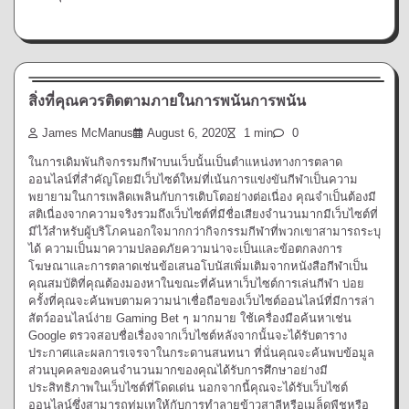
การพนัน
สิ่งที่คุณควรติดตามภายในการพนันการพนัน
James McManus
August 6, 2020
1 min
0
ในการเดิมพันกิจกรรมกีฬาบนเว็บนั้นเป็นตำแหน่งทางการตลาด
ออนไลน์ที่สำคัญโดยมีเว็บไซต์ใหม่ที่เน้นการแข่งขันกีฬาเป็นความ
พยายามในการเพลิดเพลินกับการเติบโตอย่างต่อเนื่อง คุณจำเป็นต้องมี
สติเนื่องจากความจริงรวมถึงเว็บไซต์ที่มีชื่อเสียงจำนวนมากมีเว็บไซต์ที่
มีไว้สำหรับผู้บริโภคนอกใจมากกว่ากิจกรรมกีฬาที่พวกเขาสามารถระบุ
ได้ ความเป็นมาความปลอดภัยความน่าจะเป็นและข้อตกลงการ
โฆษณาและการตลาดเช่นข้อเสนอโบนัสเพิ่มเติมจากหนังสือกีฬาเป็น
คุณสมบัติที่คุณต้องมองหาในขณะที่ค้นหาเว็บไซต์การเล่นกีฬา บ่อย
ครั้งที่คุณจะค้นพบตามความน่าเชื่อถือของเว็บไซต์ออนไลน์ที่มีการล่า
สัตว์ออนไลน์ง่าย Gaming Bet ๆ มากมาย ใช้เครื่องมือค้นหาเช่น
Google ตรวจสอบชื่อเรื่องจากเว็บไซต์หลังจากนั้นจะได้รับตาราง
ประกาศและผลการเจรจาในกระดานสนทนา ที่นั่นคุณจะค้นพบข้อมูล
ส่วนบุคคลของคนจำนวนมากของคุณได้รับการศึกษาอย่างมี
ประสิทธิภาพในเว็บไซต์ที่โดดเด่น นอกจากนี้คุณจะได้รับเว็บไซต์
ออนไลน์ซึ่งสามารถทุ่มเทให้กับการทำลายข้าวสาลีหรือเมล็ดพืชหรือ