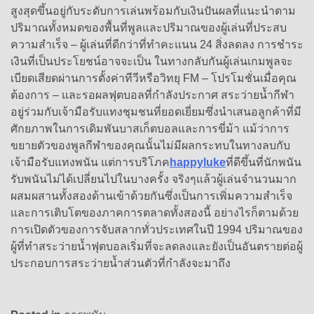
สูงสุดขึ้นอยู่กับระดับการเล่นพร้อมกับเงินปันผลที่แนะนำตาม
ปริมาณทั้งหมดของพื้นที่พูลและปริมาณของผู้เล่นที่ประสบ
ความสำเร็จ – ผู้เล่นที่ดีกว่าที่ทำคะแนน 24 สิ่งลดลง การชำระ
เงินที่เป็นประโยชน์อาจจะเป็น ในทางกลับกันผู้เล่นเกมพูลจะ
เบียดเสียดผ่านการตั้งค่าทีวีหรือวิทยุ FM – โปรโมชั่นเมื่อคุณ
ต้องการ – และรอผลฟุตบอลที่กำลังประกาศ สระว่ายน้ำกีฬา
อยู่ร่วมกับเจ้ามือรับแทงชุมชนที่ยอดเยี่ยมซึ่งนำเสนอลูกค้าที่มี
ศักยภาพในการเดิมพันบาสเก็ตบอลและการขี่ม้า แม้ว่าการ
ขยายตัวของพูลกีฬาของคุณนั้นไม่มีผลกระทบในทางลบกับ
เจ้ามือรับแทงพนัน แต่การบริโภค
happyluke
ที่ดีขึ้นที่นักพนัน
รับพนันไม่ได้เปลี่ยนไปในบางครั้ง จริงๆแล้วผู้เล่นจำนวนมาก
ผสมผสานทั้งสองด้านเข้าด้วยกันซึ่งเป็นการเพิ่มความสำเร็จ
และการเติบโตของภาคการตลาดทั้งสองนี้ อย่างไรก็ตามด้วย
การเปิดตัวของการจับสลากทั่วประเทศในปี 1994 ปริมาณของ
ผู้ที่ทำสระว่ายน้ำฟุตบอลเริ่มที่จะลดลงและยังเป็นอันตรายต่อผู้
ประกอบการสระว่ายน้ำส่วนตัวที่กำลังจะมาถึง