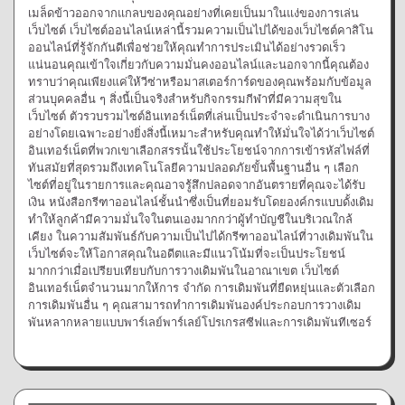
เมล็ดข้าวออกจากแกลบของคุณอย่างที่เคยเป็นมาในแง่ของการเล่น
เว็บไซต์ เว็บไซต์ออนไลน์เหล่านี้รวมความเป็นไปได้ของเว็บไซต์คาสิโน
ออนไลน์ที่รู้จักกันดีเพื่อช่วยให้คุณทำการประเมินได้อย่างรวดเร็ว
แน่นอนคุณเข้าใจเกี่ยวกับความมั่นคงออนไลน์และนอกจากนี้คุณต้อง
ทราบว่าคุณเพียงแค่ให้วีซ่าหรือมาสเตอร์การ์ดของคุณพร้อมกับข้อมูล
ส่วนบุคคลอื่น ๆ สิ่งนี้เป็นจริงสำหรับกิจกรรมกีฬาที่มีความสุขใน
เว็บไซต์ ตัวรวบรวมไซต์อินเทอร์เน็ตที่เล่นเป็นประจำจะดำเนินการบาง
อย่างโดยเฉพาะอย่างยิ่งสิ่งนี้เหมาะสำหรับคุณทำให้มั่นใจได้ว่าเว็บไซต์
อินเทอร์เน็ตที่พวกเขาเลือกสรรนั้นใช้ประโยชน์จากการเข้ารหัสไฟล์ที่
ทันสมัยที่สุดรวมถึงเทคโนโลยีความปลอดภัยขั้นพื้นฐานอื่น ๆ เลือก
ไซต์ที่อยู่ในรายการและคุณอาจรู้สึกปลอดจากอันตรายที่คุณจะได้รับ
เงิน หนังสือกรีฑาออนไลน์ชั้นนำซึ่งเป็นที่ยอมรับโดยองค์กรแบบดั้งเดิม
ทำให้ลูกค้ามีความมั่นใจในตนเองมากกว่าผู้ทำบัญชีในบริเวณใกล้
เคียง ในความสัมพันธ์กับความเป็นไปได้กรีฑาออนไลน์ที่วางเดิมพันใน
เว็บไซต์จะให้โอกาสคุณในอดีตและมีแนวโน้มที่จะเป็นประโยชน์
มากกว่าเมื่อเปรียบเทียบกับการวางเดิมพันในอาณาเขต เว็บไซต์
อินเทอร์เน็ตจำนวนมากให้การ จำกัด การเดิมพันที่ยืดหยุ่นและตัวเลือก
การเดิมพันอื่น ๆ คุณสามารถทำการเดิมพันองค์ประกอบการวางเดิม
พันหลากหลายแบบพาร์เลย์พาร์เลย์โปรเกรสซีฟและการเดิมพันทีเซอร์
การพนัน