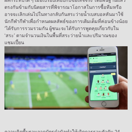
ผลกระทบใด ๆ เมื่อเปรียบเทียบกับข้อเท็จจริง โดยพื้นฐานแล้ว
ตรงกันข้ามกับนิตยสารที่พิจารณาโอกาสในการซื้อทีมหรือ
อาจจะเลิกเล่นไปในทางกลับกันสระว่ายน้ำเบสบอลหันมาใช้
นักกีฬากีฬาเพื่อกำหนดผลลัพธ์ของการเติมเต็มที่ค่อนข้างน้อย
‘ได้รับการรวมรวมกัน ผู้ชนะจะได้รับการพูดคุยเกี่ยวกับใน
‘สระ’ ตามจำนวนเงินในพื้นที่สระว่ายน้ำและปริมาณของ
แชมเปี้ยน
ความคิดพื้นฐานจากบัตรกำนัลทำให้เกิดการรวมตัวกัน 24