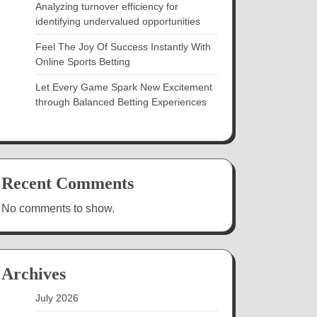
Analyzing turnover efficiency for
identifying undervalued opportunities
Feel The Joy Of Success Instantly With
Online Sports Betting
Let Every Game Spark New Excitement
through Balanced Betting Experiences
Recent Comments
No comments to show.
Archives
July 2026