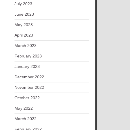
July 2023
June 2023
May 2023
April 2023
March 2023
February 2023
January 2023
December 2022
November 2022
October 2022
May 2022
March 2022
February 2022