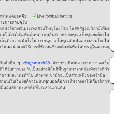
ารพนันฟุตบอลคือ
ง่ายดายควบคู่ไป
ะเทศทั่วโลกเช่นประเทศส่วนใหญ่ในยุโรป ในสหรัฐอเมริกามีเพียง
พบเว็บไซต์เดิมพันที่เหมาะสมกับสภาพของคุณแล้วคุณจะต้องไม่
งให้เห็นถึงความมั่นใจในการอนุญาตให้คุณเดิมพันอย่างสงบโดยไม่
แนะนำและวิธีการที่ชัดเจนซึ่งจะต้องดีเพื่อให้บรรลุในสถานะ
าสินค้าอื่น ๆ
เข้าสู่ระบบrb88
ด้วยการเดิมพันปลายทางของเว็บ
ด้รับการยอมรับเป็นอย่างดีนั้นมีพื้นฐานมาจากข้อเท็จจริงที่ว่า
ูกถามและโดยทั่วไปแล้วพวกเขามักจะเป็นส่วนหนึ่งของเจ้ามือ
ารถบนเว็บเว็บไซต์การพนันฟุตบอลคือการที่พวกเขาให้เกียรติการ
ยืนยันสถานะเครดิตที่ประสานงานกัน