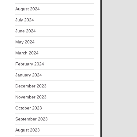
August 2024
July 2024
June 2024
May 2024
March 2024
February 2024
January 2024
December 2023
November 2023
October 2023
September 2023
August 2023