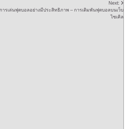
Next:
การเล่นฟุตบอลอย่างมีประสิทธิภาพ – การเดิมพันฟุตบอลบนเว็บ
ไซเคิล