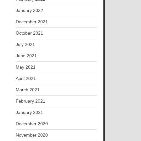
January 2022
December 2021
October 2021
July 2021
June 2021
May 2021
April 2021
March 2021
February 2021
January 2021
December 2020
November 2020