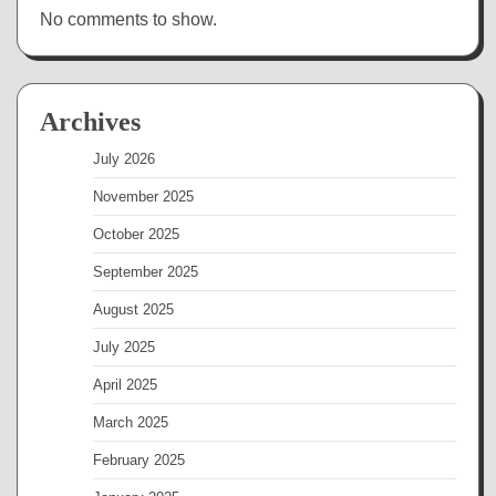
No comments to show.
Archives
July 2026
November 2025
October 2025
September 2025
August 2025
July 2025
April 2025
March 2025
February 2025