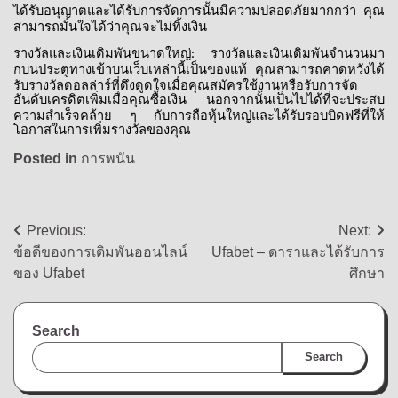
ได้รับอนุญาตและได้รับการจัดการนั้นมีความปลอดภัยมากกว่า
คุณ
สามารถมั่นใจได้ว่าคุณจะไม่ทิ้งเงิน
รางวัลและเงินเดิมพันขนาดใหญ่
รางวัลและเงินเดิมพันจำนวนมา
:
กบนประตูทางเข้าบนเว็บเหล่านี้เป็นของแท้
คุณสามารถคาดหวังได้
รับรางวัลดอลล่าร์ที่ดึงดูดใจเมื่อคุณสมัครใช้งานหรือรับการจัด
อันดับเครดิตเพิ่มเมื่อคุณซื้อเงิน
นอกจากนั้นเป็นไปได้ที่จะประสบ
ความสำเร็จคล้าย
ๆ
กับการถือหุ้นใหญ่และได้รับรอบบิดฟรีที่ให้
โอกาสในการเพิ่มรางวัลของคุณ
Posted in
การพนัน
Post
Previous:
Next:
ข้อดีของการเดิมพันออนไลน์
Ufabet – ดาราและได้รับการ
navigation
ของ Ufabet
ศึกษา
Search
Search