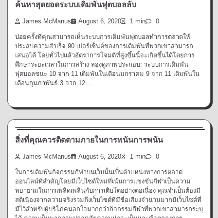
ค้นหาสุดยอดระบบเดิมพันฟุตบอลลับ
James McManus
August 6, 2020
1 min
0
บ่อยครั้งที่คุณสามารถเห็นระบบการเดิมพันฟุตบอลทำการตลาดให้
ประสบความสำเร็จ 90 เปอร์เซ็นต์ของการเดิมพันที่พวกเขาสามารถ
เสนอได้ โดยทั่วไปแล้วอัตราการโจมตีที่สูงขึ้นนี้จะเกิดขึ้นได้โดยการ
ศึกษาระยะเวลาในการสร้าง ลองดูภาพประกอบ: ระบบการเดิมพัน
ฟุตบอลชนะ 10 จาก 11 เดิมพันในเดือนมกราคม 9 จาก 11 เดิมพันใน
เดือนกุมภาพันธ์ 3 จาก 12…
การพนัน
สิ่งที่คุณควรติดตามภายในการพนันการพนัน
James McManus
August 6, 2020
1 min
0
ในการเดิมพันกิจกรรมกีฬาบนเว็บนั้นเป็นตำแหน่งทางการตลาด
ออนไลน์ที่สำคัญโดยมีเว็บไซต์ใหม่ที่เน้นการแข่งขันกีฬาเป็นความ
พยายามในการเพลิดเพลินกับการเติบโตอย่างต่อเนื่อง คุณจำเป็นต้องมี
สติเนื่องจากความจริงรวมถึงเว็บไซต์ที่มีชื่อเสียงจำนวนมากมีเว็บไซต์ที่
มีไว้สำหรับผู้บริโภคนอกใจมากกว่ากิจกรรมกีฬาที่พวกเขาสามารถระบุ