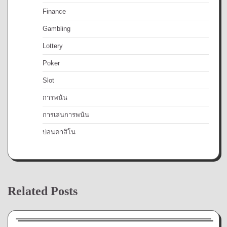
Finance
Gambling
Lottery
Poker
Slot
การพนัน
การเล่นการพนัน
บ่อนคาสิโน
Related Posts
การพนัน