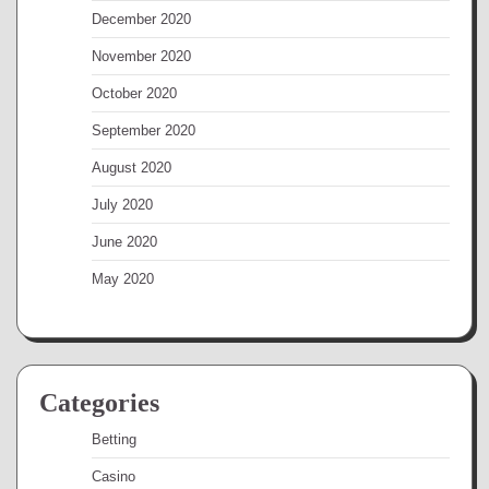
December 2020
November 2020
October 2020
September 2020
August 2020
July 2020
June 2020
May 2020
Categories
Betting
Casino