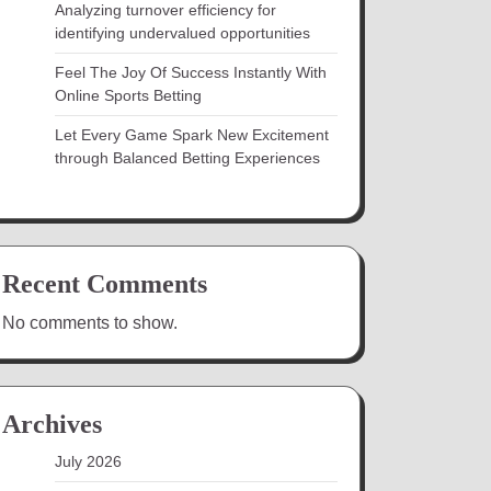
Analyzing turnover efficiency for
identifying undervalued opportunities
Feel The Joy Of Success Instantly With
Online Sports Betting
Let Every Game Spark New Excitement
through Balanced Betting Experiences
Recent Comments
No comments to show.
Archives
July 2026