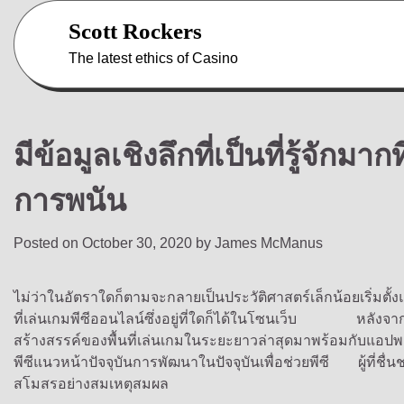
Skip
Scott Rockers
to
content
The latest ethics of Casino
มีข้อมูลเชิงลึกที่เป็นที่รู้จักม
การพนัน
Posted on
October 30, 2020
by
James McManus
ไม่ว่าในอัตราใดก็ตามจะกลายเป็นประวัติศาสตร์เล็กน้อยเริ่มตั
ที่เล่นเกมพีซีออนไลน์ซึ่งอยู่ที่ใดก็ได้ในโซนเว็บ หลังจากเ
สร้างสรรค์ของพื้นที่เล่นเกมในระยะยาวล่าสุดมาพร้อมกับแอปพล
พีซีแนวหน้าปัจจุบันการพัฒนาในปัจจุบันเพื่อช่วยพีซี ผู้ที่ช
สโมสรอย่างสมเหตุสมผล