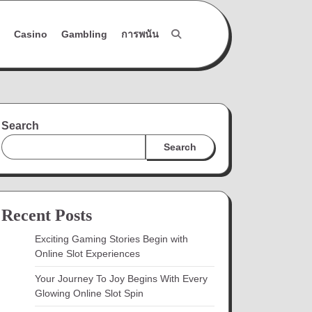
Casino
Gambling
การพนัน
Search
Search
Recent Posts
Exciting Gaming Stories Begin with
Online Slot Experiences
Your Journey To Joy Begins With Every
Glowing Online Slot Spin