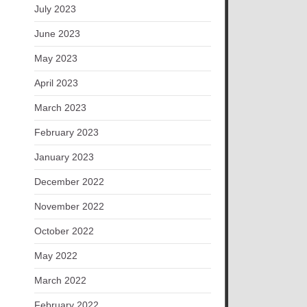
July 2023
June 2023
May 2023
April 2023
March 2023
February 2023
January 2023
December 2022
November 2022
October 2022
May 2022
March 2022
February 2022