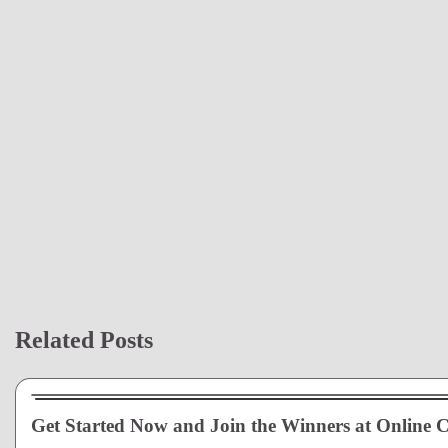
Related Posts
Gambling
Get Started Now and Join the Winners at Online C