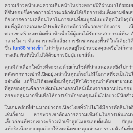
ความก้าวหน้าและความคืบหน้าในช่วงหลายปีที่ผ่านมาได้ผสมผ
ที่ชื่นชอบซึ่งคาดการณ์ว่าจะผลักดันให้เกิดการเติมเต็มตาม
ต้องการความเคลื่อนไหวในการเล่นที่สมบูรณ์แบบที่สุดในปัจจุบัน
สมที่ภูมิภาคเกมจะมีประสิทธิภาพดีกว่าที่พวกเขาต้องการ เนื
พวกเขาสร้างเครดิตที่น่าทึ่งเพื่อให้ผู้เล่นได้รับประสบการณ์ที
กลางใด ๆ ที่สามารถหลีกเลี่ยงการชักชวนของพื้นที่ใกล้เคียงว
ขึ้น
fun88 ทางเข้า
ไม่ว่าผู้เล่นจะอยู่ในบ้านของคุณหรือไม่ก
วางเดิมพันที่เป็นไปได้ด้วยการบีบปุ่มเมาส์นั้น
คุณมีตัวเลือกใดบ้างที่จะชนะด้วยเว็บไซต์ที่นำเสนอและยิ่งไปก
หลังจากทางเข้าที่เปิดอยู่เหล่านั้นคุณก็จะไม่มีโอกาสที่จะเ
อย่างยิ่ง แต่ก็ไม่ได้ยอดเยี่ยมที่คุณรู้สึกได้ว่าคุณกำลังพยายา
ที่สุดของคุณคือการเดิมพันทางออนไลน์เนื่องจากสถานประกอ
ครอบคลุมมากขึ้นเพื่อให้การเข้าพักของคุณเป็นไปอย่างมีนัยสำ
ในเกมคลับที่ผ่านมาอย่างต่อเนื่องโดยทั่วไปไม่ได้มีการตัดสินใจ
เล่นก็ตาม หากพวกเขาต้องการความเข้มข้นในการเล่นเกมพวก
เลี้ยวก่อนที่พวกเขาจะก้าวเท้าเข้าสู่สโมสรแบบดั้งเดิม ปัญหา
แท้จริงเนื่องจากคุณต้องใช้เทคนิคของคุณผ่านการรวมตัวกันท