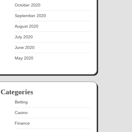
October 2020
September 2020
August 2020
July 2020
June 2020
May 2020
Categories
Betting
Casino
Finance