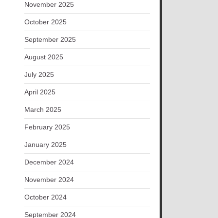
November 2025
October 2025
September 2025
August 2025
July 2025
April 2025
March 2025
February 2025
January 2025
December 2024
November 2024
October 2024
September 2024