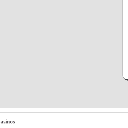
asinos