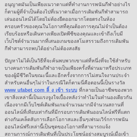
อนุญาตมันเป็นเพียงเนวาดาแต่ที่ทำงานการพนันกีฬาอย่างไร
ก็ตามผู้ที่จำเป็นต้องไปที่เนวาดาเมื่อการเดิมพันกีฬาสามารถ
เล่นออนไลน์ได้โดยไม่ต้องยืดออกมากโดยตรงในห้อง
ครอบครัวของคุณในโอกาสที่คุณต้องการคุณไม่จำเป็นต้อง
เรียบร้อยหรือเดินทางเพียงเปิดพีซีของคุณและเข้าถึงเว็บมี
เว็บไซต์จำนวนมากที่เสนอเกมของสโมสรรวมถึงการเดิมพัน
กีฬาสามารถพบได้อย่างไม่ต้องสงสัย
ปัญหาไม่ได้เป็นวิธีที่จะค้นพบพวกเขาแต่ที่หนึ่งที่จะใช้สำหรับ
บางคนการเดิมพันกีฬาอาจเป็นเพียงครั้งที่ผ่านมาหรือประเภท
ของผู้มีชีวิตในขณะนี้และอีกครั้งจากการไม่สนใจงานประจำ
สำหรับคนอื่นๆไม่ว่าในกรณีใดก็ตามนี่คือตอนนี้เป็นรางวัล
www ufabet com ลิ้ ง เข้า ระบบ
ที่กลายเป็นอาชีพของพวก
เขาสิ่งเหล่านี้เป็นแรงจูงใจเบื้องหลังว่าทำไมในทำนองเดียวกัน
เนื่องจากมีเว็บไซต์เดิมพันเกมจำนวนมากมีจำนวนสถานที่
ออนไลน์ที่เทียบเท่ากันที่มีกรอบการเดิมพันออนไลน์ฟรีที่แตก
ต่างกันเคล็ดลับการเลือกโอกาสและอื่นๆเฟรมเวิร์กการพนัน
ออนไลน์ฟรีเหล่านี้เป็นชุดของโอกาสที่สามารถแจ้ง
สถานการณ์การเดิมพันที่เป็นประโยชน์อย่างสมบูรณ์เมื่อเข้า