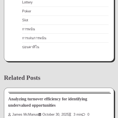
Lottery
Poker
Slot
การพนัน
การเล่นการพนัน
บ่อนคาสิโน
Related Posts
Betting
Analyzing turnover efficiency for identifying
undervalued opportunities
James McManus
October 30, 2025
3 min
0