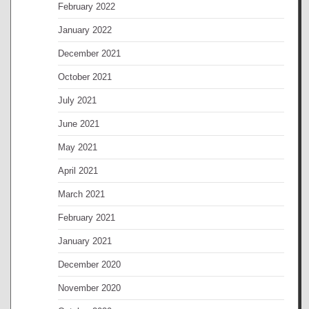
February 2022
January 2022
December 2021
October 2021
July 2021
June 2021
May 2021
April 2021
March 2021
February 2021
January 2021
December 2020
November 2020