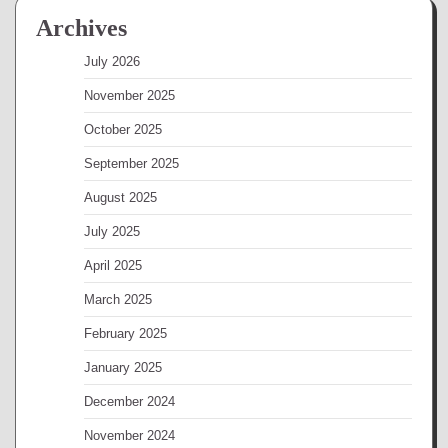
Archives
July 2026
November 2025
October 2025
September 2025
August 2025
July 2025
April 2025
March 2025
February 2025
January 2025
December 2024
November 2024