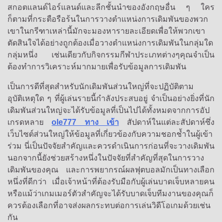
สกอตแลนด์ไอร์แลนด์และลีกชั้นนำของอังกฤษอื่น ๆ ใคร
ก็ตามที่กระตือรือร้นในการวางตำแหน่งการเดิมพันของพวก
เขาในกรีฑาเหล่านี้มักจะมองหารายละเอียดเพื่อให้พวกเขา
ตัดสินใจได้อย่างถูกต้องเมื่อวางตำแหน่งการเดิมพันในกลุ่มใด
กลุ่มหนึ่ง เช่นเดียวกับกิจกรรมกีฬาประเภทต่างๆคุณจำเป็น
ต้องทำการวิเคราะห์มากมายเพื่อรับข้อมูลการเดิมพัน
เป็นการดีที่สุดสำหรับนักเดิมพันส่วนใหญ่ที่จะปฏิบัติตาม
อุบัติเหตุใด ๆ ที่ผู้เล่นรายนี้กำลังประสบอยู่ จำเป็นอย่างยิ่งที่นัก
เดิมพันส่วนใหญ่จะได้รับข้อมูลที่เป็นไปได้ทั้งหมดจากการอัป
เกรดหลาย
ole777 ทาง เข้า
สัปดาห์ในแต่ละสัปดาห์ซึ่ง
เว็บไซต์ส่วนใหญ่ให้ข้อมูลที่เกี่ยวข้องกับความชอกช้ำในผู้เข้า
ร่วม นี่เป็นปัจจัยสำคัญและควรดำเนินการก่อนที่จะวางเดิมพัน
นอกจากนี้ยังช่วยสร้างหนึ่งในปัจจัยที่สำคัญที่สุดในการวาง
เดิมพันของคุณ และการพยากรณ์ผลฟุตบอลมักเป็นทางเลือก
หนึ่งที่ดีกว่า เมื่อเจ้าหน้าที่ต้องรับมือกับผู้เล่นบาดเจ็บหลายคน
หรือแม้ว่าเกมเมอร์ตัวสำคัญจะได้รับบาดเจ็บทีมงานของคุณก็
ควรต้องเลือกที่อาจส่งผลกระทบต่อการเล่นวิดีโอเกมด้วยเช่น
กัน