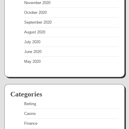
November 2020
October 2020
September 2020
August 2020
July 2020
June 2020
May 2020
Categories
Betting
Casino
Finance