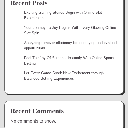
Recent Posts
Exciting Gaming Stories Begin with Online Slot
Experiences
Your Journey To Joy Begins With Every Glowing Online
Slot Spin
Analyzing turnover efficiency for identifying undervalued
opportunities
Feel The Joy Of Success Instantly With Online Sports
Betting
Let Every Game Spark New Excitement through
Balanced Betting Experiences
Recent Comments
No comments to show.