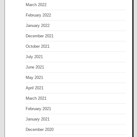
March 2022
February 2022
January 2022
December 2021
October 2021
July 2021
June 2021
May 2021
April 2021
March 2021
February 2021
January 2021
December 2020