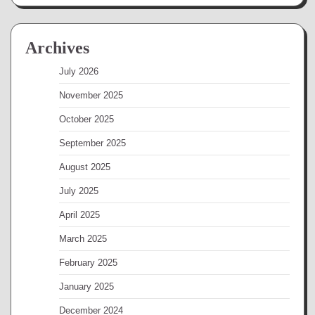
Archives
July 2026
November 2025
October 2025
September 2025
August 2025
July 2025
April 2025
March 2025
February 2025
January 2025
December 2024