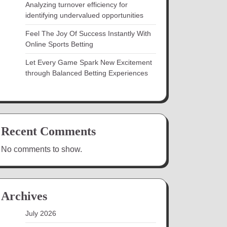
Analyzing turnover efficiency for
identifying undervalued opportunities
Feel The Joy Of Success Instantly With
Online Sports Betting
Let Every Game Spark New Excitement
through Balanced Betting Experiences
Recent Comments
No comments to show.
Archives
July 2026