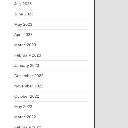
July 2023
June 2023
May 2023
April 2023
March 2023
February 2023
January 2023
December 2022
November 2022
October 2022
May 2022
March 2022
February 2022