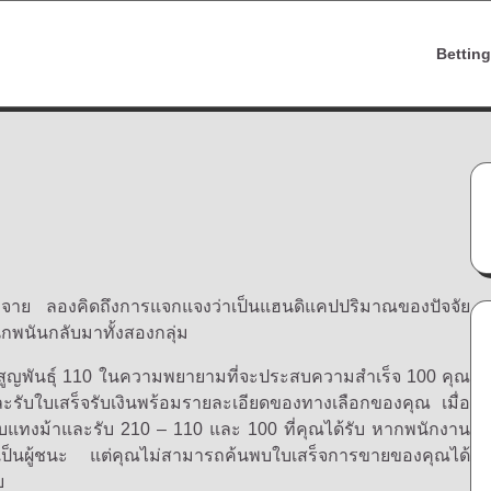
Betting
ารกระจาย ลองคิดถึงการแจกแจงว่าเป็นแฮนดิแคปปริมาณของปัจจัย
ักพนันกลับมาทั้งสองกลุ่ม
ล้สูญพันธุ์ 110 ในความพยายามที่จะประสบความสำเร็จ 100 คุณ
ละรับใบเสร็จรับเงินพร้อมรายละเอียดของทางเลือกของคุณ เมื่อ
รับแทงม้าและรับ 210 – 110 และ 100 ที่คุณได้รับ หากพนักงาน
เป็นผู้ชนะ แต่คุณไม่สามารถค้นพบใบเสร็จการขายของคุณได้
ย