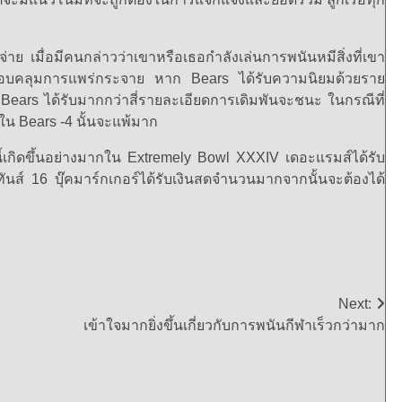
กจ่าย เมื่อมีคนกล่าวว่าเขาหรือเธอกำลังเล่นการพนันหมีสิ่งที่เขา
้ครอบคลุมการแพร่กระจาย หาก Bears ได้รับความนิยมด้วยราย
ears ได้รับมากกว่าสี่รายละเอียดการเดิมพันจะชนะ ในกรณีที่
น Bears -4 นั้นจะแพ้มาก
่งนี้เกิดขึ้นอย่างมากใน Extremely Bowl XXXIV เดอะแรมส์ได้รับ
ส์ 16 บุ๊คมาร์กเกอร์ได้รับเงินสดจำนวนมากจากนั้นจะต้องได้
Next:
เข้าใจมากยิ่งขึ้นเกี่ยวกับการพนันกีฬาเร็วกว่ามาก