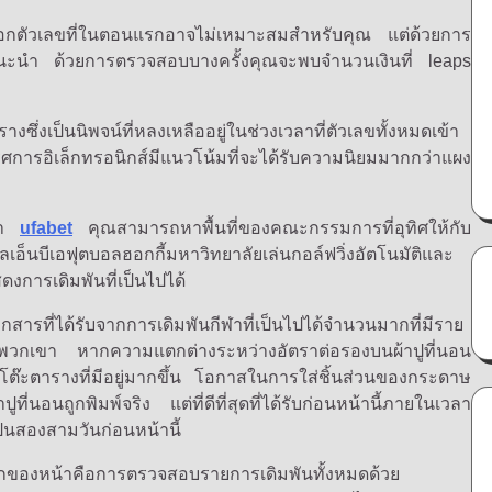
รเลือกตัวเลขที่ในตอนแรกอาจไม่เหมาะสมสำหรับคุณ แต่ด้วยการ
พท์แนะนำ ด้วยการตรวจสอบบางครั้งคุณจะพบจำนวนเงินที่ leaps
งซึ่งเป็นนิพจน์ที่หลงเหลืออยู่ในช่วงเวลาที่ตัวเลขทั้งหมดเข้า
การอิเล็กทรอนิกส์มีแนวโน้มที่จะได้รับความนิยมมากกว่าแผง
ีฬา
ufabet
คุณสามารถหาพื้นที่ของคณะกรรมการที่อุทิศให้กับ
อ็นบีเอฟุตบอลฮอกกี้มหาวิทยาลัยเล่นกอล์ฟวิ่งอัตโนมัติและ
งการเดิมพันที่เป็นไปได้
อกสารที่ได้รับจากการเดิมพันกีฬาที่เป็นไปได้จำนวนมากที่มีราย
กับพวกเขา หากความแตกต่างระหว่างอัตราต่อรองบนผ้าปูที่นอน
๊ะตารางที่มีอยู่มากขึ้น โอกาสในการใส่ชิ้นส่วนของกระดาษ
ปูที่นอนถูกพิมพ์จริง แต่ที่ดีที่สุดที่ได้รับก่อนหน้านี้ภายในเวลา
็นสองสามวันก่อนหน้านี้
ของหน้าคือการตรวจสอบรายการเดิมพันทั้งหมดด้วย