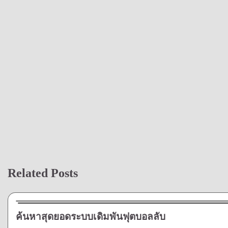
Related Posts
การพนัน
ค้นหาสุดยอดระบบเดิมพันฟุตบอลลับ