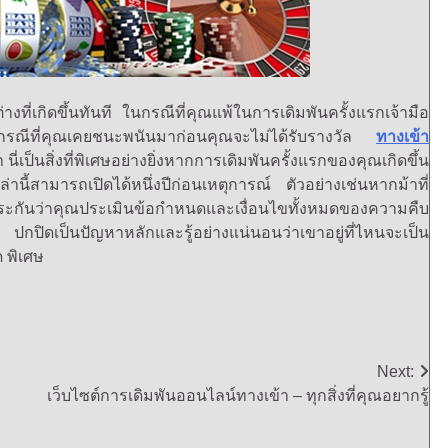
งที่เกิดขึ้นทันที ในกรณีที่คุณแพ้ในการเดิมพันครั้งแรกเจ้ามือ
นกรณีที่คุณเคยชนะพนันมาก่อนคุณจะไม่ได้รับรางวัล
ทางเข้า
เป็นสิ่งที่พิเศษอย่างยิ่งหากการเดิมพันครั้งแรกของคุณเกิดขึ้น
้สามารถเปิดได้หนึ่งปีก่อนเหตุการณ์ ตัวอย่างเช่นหากม้าที่
ระกันว่าคุณประเมินข้อกำหนดและเงื่อนไขทั้งหมดของความคืบ
ปกปิดเป็นปัญหาหลักและรู้อย่างแน่นอนว่าเขาอยู่ที่ไหนจะเป็น
ด พิเศษ
Next:
เว็บไซต์การเดิมพันออนไลน์ทางเข้า – ทุกสิ่งที่คุณอยากรู้