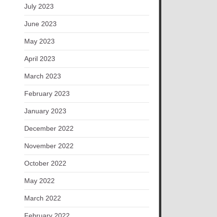
July 2023
June 2023
May 2023
April 2023
March 2023
February 2023
January 2023
December 2022
November 2022
October 2022
May 2022
March 2022
February 2022