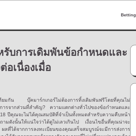
Betting
หรับการเดิมพันข้อกำหนดและ
ต่อเนื่องเมื่อ
ทียมกัน บุ๊คมาร์กเกอร์ไม่ต้องการทิ้งเดิมพันฟรีโดยที่คุณไม่
ตนาการจากส่วนที่สำคัญ? ความแตกต่างทั่วไปของข้อกำหนดและ
 18 ปีคุณจะไม่ได้คุณสมบัติที่จำเป็นทั้งหมดสำหรับความคืบหน้า
ังนั้นให้แน่ใจว่าได้ดูไม่เลวเกินไป เงื่อนไขอื่นที่คุณน่าจะ
ั้น ผลที่ได้จากการลงทะเบียนของคุณเสร็จสมบูรณ์จะมีการส่งการ