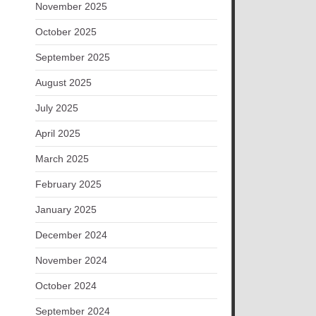
November 2025
October 2025
September 2025
August 2025
July 2025
April 2025
March 2025
February 2025
January 2025
December 2024
November 2024
October 2024
September 2024