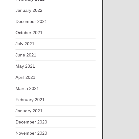
January 2022
December 2021
October 2021
July 2021
June 2021
May 2021
April 2021
March 2021
February 2021
January 2021
December 2020
November 2020