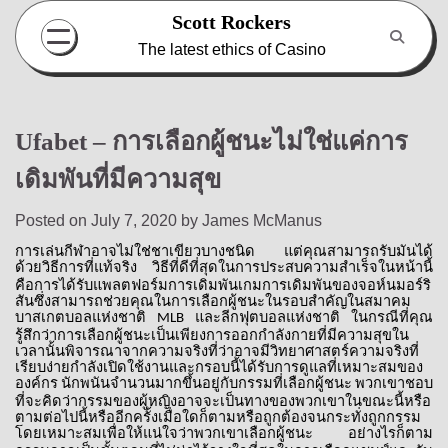
Skip
Scott Rockers
to
The latest ethics of Casino
content
Ufabet – การเลือกผู้ชนะไม่ใช่แค่การ
เดิมพันที่มีความสุข
Posted on
July 7, 2020
by
James McManus
การเล่นกีฬาอาจไม่ใช่ชาเขียวบางชนิด
แต่คุณสามารถรับมันได้
ด้วยวิธีการที่แท้จริง
วิธีที่ดีที่สุดในการประสบความสำเร็จในหน้านี้
คือการได้รับแพลตฟอร์มการเดิมพันเกมการเดิมพันของจอห์นมอร์ริ
สันซึ่งสามารถช่วยคุณในการเลือกผู้ชนะในรอบสำคัญในสมาคม
บาสเกตบอลแห่งชาติ
และลีกฟุตบอลแห่งชาติ
ในกรณีที่คุณ
MLB
รู้สึกว่าการเลือกผู้ชนะเป็นเพียงการออกกำลังกายที่มีความสุขใน
เวลานั้นพิจารณาจากความจริงที่ว่าอาจมีวิทยาศาสตร์ความจริงที่
เรียบง่ายกำลังเปิดใช้งานและกรอบนี้ได้รับการดูแลที่เหมาะสมของ
องค์กร
นักพนันจำนวนมากขึ้นอยู่กับกรรมที่เลือกผู้ชนะ
พวกเขาชอบ
ที่จะคิดว่ากรรมของผู้หญิงอาจจะเป็นทางของพวกเขาในขณะนี้หรือ
ตามต่อไปนี้หรืออีกครั้งเมื่อใดก็ตามหรือถูกต้องจนกระทั่งถูกกรรม
โดยเหมาะสมเพื่อให้แน่ใจว่าพวกเขาเลือกผู้ชนะ
อย่างไรก็ตาม