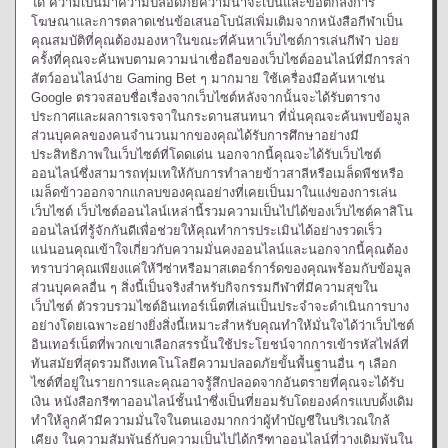
ได้ ความเป็นมาความปลอดภัยความน่าจะเป็นและข้อตกลงการ
โฆษณาและการตลาดเช่นข้อเสนอโบนัสเพิ่มเติมจากหนังสือกีฬาเป็น
คุณสมบัติที่คุณต้องมองหาในขณะที่ค้นหาเว็บไซต์การเล่นกีฬา บ่อย
ครั้งที่คุณจะค้นพบตามความน่าเชื่อถือของเว็บไซต์ออนไลน์ที่มีการล่า
สัตว์ออนไลน์ง่าย Gaming Bet ๆ มากมาย ใช้เครื่องมือค้นหาเช่น
Google ตรวจสอบชื่อเรื่องจากเว็บไซต์หลังจากนั้นจะได้รับตาราง
ประกาศและผลการเจรจาในกระดานสนทนา ที่นั่นคุณจะค้นพบข้อมูล
ส่วนบุคคลของคนจำนวนมากของคุณได้รับการศึกษาอย่างมี
ประสิทธิภาพในเว็บไซต์ที่โดดเด่น นอกจากนี้คุณจะได้รับเว็บไซต์
ออนไลน์ซึ่งสามารถทุ่มเทให้กับการทำลายข้าวสาลีหรือเมล็ดพืชหรือ
เมล็ดข้าวออกจากแกลบของคุณอย่างที่เคยเป็นมาในแง่ของการเล่น
เว็บไซต์ เว็บไซต์ออนไลน์เหล่านี้รวมความเป็นไปได้ของเว็บไซต์คาสิโน
ออนไลน์ที่รู้จักกันดีเพื่อช่วยให้คุณทำการประเมินได้อย่างรวดเร็ว
แน่นอนคุณเข้าใจเกี่ยวกับความมั่นคงออนไลน์และนอกจากนี้คุณต้อง
ทราบว่าคุณเพียงแค่ให้วีซ่าหรือมาสเตอร์การ์ดของคุณพร้อมกับข้อมูล
ส่วนบุคคลอื่น ๆ สิ่งนี้เป็นจริงสำหรับกิจกรรมกีฬาที่มีความสุขใน
เว็บไซต์ ตัวรวบรวมไซต์อินเทอร์เน็ตที่เล่นเป็นประจำจะดำเนินการบาง
อย่างโดยเฉพาะอย่างยิ่งสิ่งนี้เหมาะสำหรับคุณทำให้มั่นใจได้ว่าเว็บไซต์
อินเทอร์เน็ตที่พวกเขาเลือกสรรนั้นใช้ประโยชน์จากการเข้ารหัสไฟล์ที่
ทันสมัยที่สุดรวมถึงเทคโนโลยีความปลอดภัยขั้นพื้นฐานอื่น ๆ เลือก
ไซต์ที่อยู่ในรายการและคุณอาจรู้สึกปลอดจากอันตรายที่คุณจะได้รับ
เงิน หนังสือกรีฑาออนไลน์ชั้นนำซึ่งเป็นที่ยอมรับโดยองค์กรแบบดั้งเดิม
ทำให้ลูกค้ามีความมั่นใจในตนเองมากกว่าผู้ทำบัญชีในบริเวณใกล้
เคียง ในความสัมพันธ์กับความเป็นไปได้กรีฑาออนไลน์ที่วางเดิมพันใน