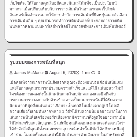
เว็บไซต์จะให้โอกาสคุณในอดีตและมีแนวโน้มที่จะเป็นประโยชน์
มากกว่าเมื่อเปรียบเทียบกับการวางเดิมพันในอาณาเขต เว็บไซต์
อินเทอร์เน็ตจำนวนมากให้การ จำกัด การเดิมพันที่ยืดหยุ่นและตัวเลือก
การเดิมพันอื่น ๆ คุณสามารถทำการเดิมพันองค์ประกอบการวางเดิม
พันหลากหลายแบบพาร์เลย์พาร์เลย์โปรเกรสซีฟและการเดิมพันทีเซอร์
การพนัน
รูปแบบของการพนันที่สนุก
James McManus
August 6, 2020
1 min
0
เมื่อคุณพิจารณาการพนันสิ่งแรกที่คุณจะต้องผ่อนปรนคือมันเป็นเกม
แห่งโอกาสคุณสามารถประสบความสำเร็จและแพ้ได้ แน่นอนว่าไม่มี
ใครต้องการลดลงดังนั้นนักพนันส่วนใหญ่มักจะลองและยึดติดกับ
กระบวนการบางอย่างกับด้านข้าง อาจเป็นเกมการพนันที่ได้รับความ
นิยมมากที่สุดซึ่งแน่นอนว่าเกือบจะเป็นคาสิโนเนื่องจากผู้บริโภคมี
ความเสี่ยงกับเกมที่หลากหลาย 1 วิธีที่ได้รับความนิยมอย่างมากในการ
เล่นการพนันคือเครื่องพอร์ตเนื่องจากมีความน่าดึงดูดใจอย่างมากเมื่อ
ใช้ไฟกะพริบและสัญญาณ $ แต่เมื่อคุณติดงอมแงมคุณจะต้องแน่ใจว่า
ได้กำจัดสิ่งที่คุณมีทั้งหมดเพราะอุปกรณ์เหล่านั้นมีข้อได้เปรียบเหนือผู้
เข้าร่วม โมเดลทั้งหมดเหล่านี้มีสัดส่วนการจ่ายเงินภายในสำหรับคาสิ