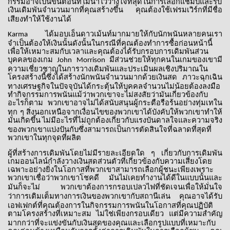
กรรมอาจเป็นขั้นตอนที่ไม่น่าไว้วางใจที่สุดในการเลือกแชมป์และรับ
เงินเดิมพันจำนวนมากที่คุณสร้างขึ้น
คุณต้องใช้เฟรมเวิร์กที่มีชื่อ
เสียงทำให้ใช้งานได้
ได้มอบเอ็นดาวเม้นท์มากมายให้กับนักพนันหลายคนเรา
Karma
จำเป็นต้องให้เงินนั้นดังนั้นในกรณีที่คุณต้องทำการซื้อก่อนหน้านี้
เพื่อให้เหมาะสมกับเวลาและคุณต้องได้รับกรอบการเดิมพันส่วน
บุคคลของเกม
มีส่วนช่วยให้ทุกคนในเกมของเขามี
John Morrison
ความเชี่ยวชาญในการวางเดิมพันและประเมินผลเชิงปริมาณใน
โครงสร้างนี้ซึ่งได้สร้างนักพนันจำนวนมากด้วยเงินสด
ภาวะฉุกเฉิน
ทางเศรษฐกิจในปัจจุบันได้กระตุ้นให้บุคคลจำนวนไม่น้อยต้องลงมือ
ทำกิจกรรมการพนันแม้ว่าพวกเขาจะไม่สงสัยว่ามันเกี่ยวข้องกับ
อะไรก็ตาม
พวกเขาอาจไม่ได้สนับสนุนผู้กระตือรือร้นอย่างทุ่มเทใน
ทุก
ๆ
สิ่งนอกเหนือจากเงื่อนไขของพวกเขาได้บังคับให้พวกเขาทำให้
มันเกิดขึ้น
ไม่มีอะไรที่ไม่ถูกต้องเกี่ยวกับแรงบันดาลใจและความจริง
ของพวกเขาแบ่งปันกับซึ่งสามารถเป็นการตัดสินใจที่ฉลาดที่สุดที่
พวกเขาในทุกจุดที่ผลิต
ผู้ที่สร้างการเดิมพันโดยไม่มีรายละเอียดใด
ๆ
เกี่ยวกับการเดิมพัน
เกมออนไลน์กำลังวางเงินสดส่วนตัวที่เกี่ยวข้องกับความเสี่ยงโดย
เฉพาะอย่างยิ่งในโอกาสที่พวกเขาสามารถเลือกผู้ชนะเพียงเพราะ
พวกเขาเชื่อว่าพวกเขาโชคดี
มันไม่เคยทำงานได้ดีในแบบนั้นและ
มันก็จะไม่
พวกเขาต้องการกรอบเปลวไฟที่ชัดเจนเพื่อให้มั่นใจ
ว่าการเติมเต็มทางการเงินของพวกเขากับสถานีเล่น
คุณอาจได้รับ
เอฟเฟกต์ที่คุณต้องการในกิจกรรมการพนันในโอกาสที่คุณปฏิบัติ
ตามโครงสร้างที่เหมาะสม
ไม่ใช่เพียงกรอบเดียว
แต่มีความสำคัญ
มากกว่าที่จะแข่งขันกับเงินสดของคุณและเลือกรูปแบบที่เหมาะกับ