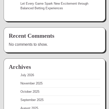
Let Every Game Spark New Excitement through
Balanced Betting Experiences
Recent Comments
No comments to show.
Archives
July 2026
November 2025
October 2025
September 2025
August 2025