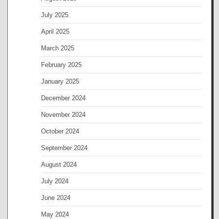
July 2025
April 2025
March 2025
February 2025
January 2025
December 2024
November 2024
October 2024
September 2024
August 2024
July 2024
June 2024
May 2024