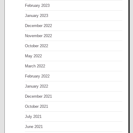
February 2023
January 2023
December 2022
November 2022
October 2022
May 2022
March 2022
February 2022
January 2022
December 2021
October 2021
July 2021
June 2021