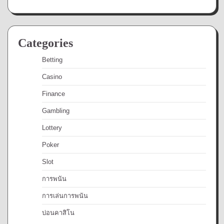
Categories
Betting
Casino
Finance
Gambling
Lottery
Poker
Slot
การพนัน
การเล่นการพนัน
บ่อนคาสิโน