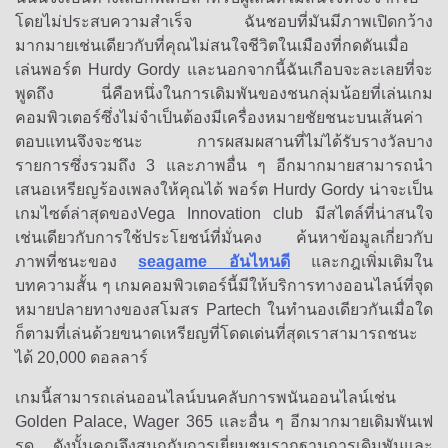
โดยไม่ประสบความสำเร็จ ฉันชอบที่มันมีภาพเปิดกว้าง
มากมายเช่นเดียวกับที่คุณไม่สนใจชีวิตในเมืองที่กดดันเมื่อ
เล่นพอร์ต Hurdy Gordy และนอกจากนี้ฉันเกือบจะละเลยที่จะ
พูดถึง นี่คือหนึ่งในการเดิมพันของชนกลุ่มน้อยที่เล่นเกม
คอมพิวเตอร์ซึ่งไม่จำเป็นต้องมีเครื่องหมายชัยชนะบนเส้นค่า
ตอบแทนจึงจะชนะ การผสมผสานที่ไม่ได้รับรางวัลบาง
รายการซึ่งรวมถึง 3 และภาพอื่น ๆ อีกมากมายสามารถนำ
เสนอเหรียญร้องเพลงให้คุณได้ พอร์ต Hurdy Gordy น่าจะเป็น
เกมไซต์ล่าสุดของVega Innovation club มีสไตล์ที่น่าสนใจ
เช่นเดียวกับการใช้ประโยชน์ที่มั่นคง ค้นหาข้อมูลเกี่ยวกับ
ภาพที่ชนะของ
seagame อันไหนดี
และกฎเพิ่มเติมใน
บทความสั้น ๆ เกมคอมพิวเตอร์นี้มีให้บริการทางออนไลน์ที่จุด
หมายปลายทางของสโมสร Partech ในทำนองเดียวกันเมื่อใด
ก็ตามที่เล่นด้วยขนาดเหรียญที่โดดเด่นที่สุดเราสามารถชนะ
ได้ 20,000 ดอลลาร์
เกมนี้สามารถเล่นออนไลน์บนคลับการพนันออนไลน์เช่น
Golden Palace, Wager 365 และอื่น ๆ อีกมากมายเดิมพันเฟ
รด ดังนั้นคุณจึงสนุกกับการเยี่ยมชมรากฐานการเดิมพันและ