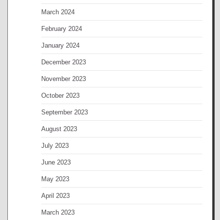
March 2024
February 2024
January 2024
December 2023
November 2023
October 2023
September 2023
August 2023
July 2023
June 2023
May 2023
April 2023
March 2023