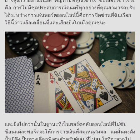
อาจสูงกว่าอย่างมีนัยสำคัญตามที่คุณเข้าใจ ข้อเสียที่เข้าใจได้
คือ การไม่มีชุดประสบการณ์ดนตรีทุกอย่างที่คุณสามารถปรับ
ได้ระหว่างการเล่นพอร์ตออนไลน์นี้คือการขีดข่วนที่ฉันเรียก
วิธีนี้ว่าวงล้อเคลื่อนที่และเสียงบิงโกเมื่อคุณชนะ
และยิ่งไปกว่านั้นในฐานะที่เป็นพอร์ตคลับออนไลน์ที่ไม่ซับ
ซ้อนแต่ละพอร์ตจะให้การจ่ายเงินที่สมเหตุสมผล แต่มั่นคงดัง
นั้นนี่จึงเป็นทางเลือกพิเศษสำหรับผู้เล่นที่ไม่สนใจที่จะจากไป