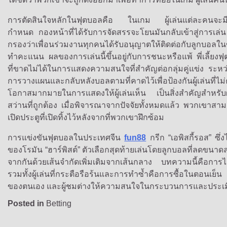
การตัดสินใจหลักในฟุตบอลคือ ในเกม ผู้เล่นแต่ละคนจะมีโ
กำหนด กองหน้าที่ได้รับการจัดสรรจะโยนมันกลับเข้าสู่การเล่น
กรองว่าเพื่อนร่วมงานทุกคนได้รับอนุญาตให้ติดต่อกับลูกบอลใน
ทำคะแนน ผลของการเล่นนี้ขึ้นอยู่กับการชนะหรือแพ้ พี่เลี้ยงฟ
ที่ขาดไม่ได้ในการแสดงความสนใจที่สำคัญต่อกลุ่มคู่แข่ง ระหว่
การวางแผนและกลับหลังบอลตามที่คาดไว้เพื่อป้องกันผู้เล่นที่ไม่คา
โอกาสมากมายในการแสดงให้ผู้เล่นเห็น เป็นสิ่งสำคัญสำหรับผู้เ
สว่านที่ถูกต้อง เมื่อพิจารณาจากปัจจัยทั้งหมดแล้ว พวกเขาสามา
เปิดประตูที่เปิดทิ้งไว้หลังจากที่พวกเขาฝึกซ้อม
การแข่งขันฟุตบอลในประเทศจีน
fun88
กรีก “เอพิสกี้รอส” ซึ
ของโรมัน “ฮาร์พิสต์” ตัวเลือกสุดท้ายเล่นโดยลูกบอลที่ลดขนาดลง
จากกันด้วยเส้นจำกัดเพิ่มเติมจากเส้นกลาง บทความนี้คือการ
รวมทั้งผู้เล่นที่กระตือรือร้นและการทำซ้ำคือการซื้อในตอนเย
ของตนเอง และผู้ชมต่างให้ความสนใจในกระบวนการและประเ
Posted in
Betting