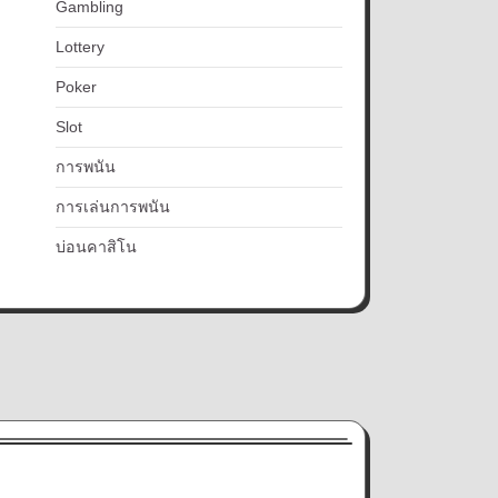
Gambling
Lottery
Poker
Slot
การพนัน
การเล่นการพนัน
บ่อนคาสิโน