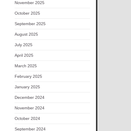
November 2025
October 2025
September 2025
August 2025
July 2025
April 2025
March 2025
February 2025
January 2025
December 2024
November 2024
October 2024
September 2024