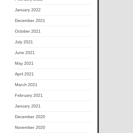
January 2022
December 2021
October 2021
July 2021
June 2021
May 2021
April 2021
March 2021
February 2021
January 2021
December 2020
November 2020