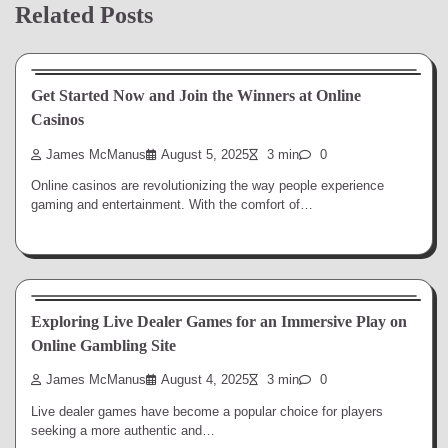
Related Posts
Gambling
Get Started Now and Join the Winners at Online
Casinos
James McManus
August 5, 2025
3 min
0
Online casinos are revolutionizing the way people experience
gaming and entertainment. With the comfort of…
Gambling
Exploring Live Dealer Games for an Immersive Play on
Online Gambling Site
James McManus
August 4, 2025
3 min
0
Live dealer games have become a popular choice for players
seeking a more authentic and…