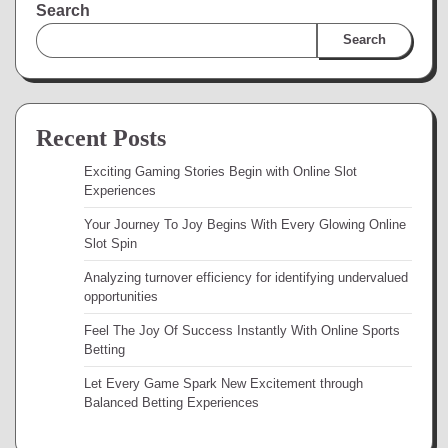
Search
Search
Recent Posts
Exciting Gaming Stories Begin with Online Slot
Experiences
Your Journey To Joy Begins With Every Glowing Online
Slot Spin
Analyzing turnover efficiency for identifying undervalued
opportunities
Feel The Joy Of Success Instantly With Online Sports
Betting
Let Every Game Spark New Excitement through
Balanced Betting Experiences