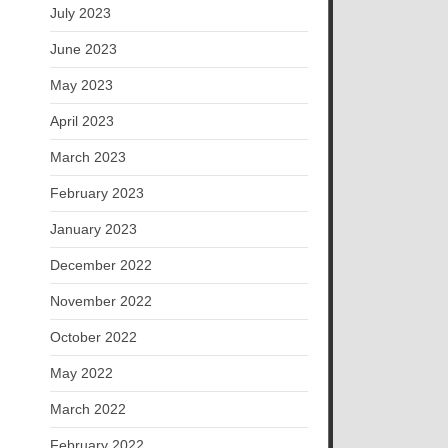
July 2023
June 2023
May 2023
April 2023
March 2023
February 2023
January 2023
December 2022
November 2022
October 2022
May 2022
March 2022
February 2022