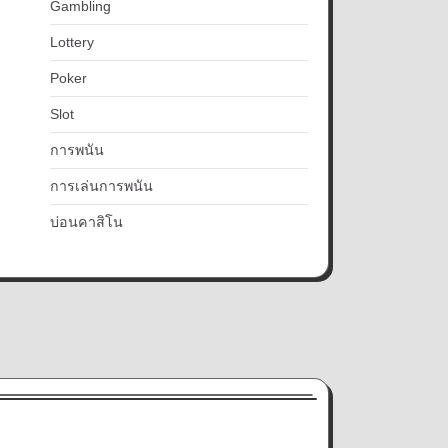
Gambling
Lottery
Poker
Slot
การพนัน
การเล่นการพนัน
บ่อนคาสิโน