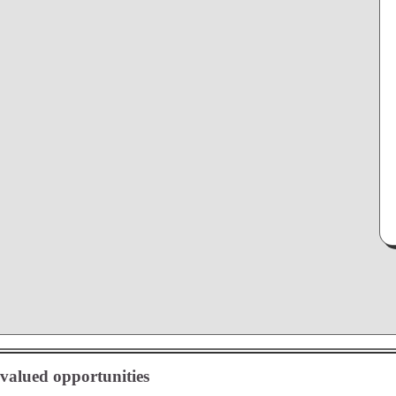
rvalued opportunities