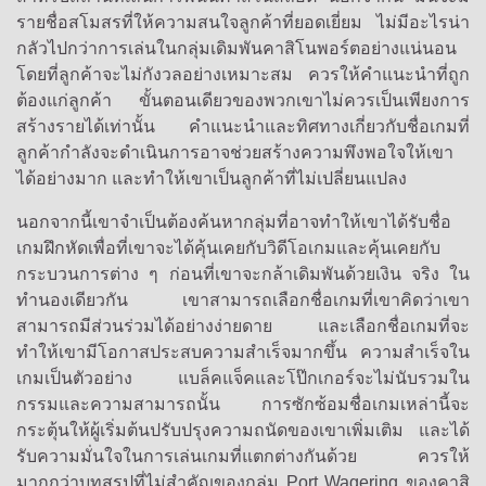
รายชื่อสโมสรที่ให้ความสนใจลูกค้าที่ยอดเยี่ยม ไม่มีอะไรน่า
กลัวไปกว่าการเล่นในกลุ่มเดิมพันคาสิโนพอร์ตอย่างแน่นอน
โดยที่ลูกค้าจะไม่กังวลอย่างเหมาะสม ควรให้คำแนะนำที่ถูก
ต้องแก่ลูกค้า ขั้นตอนเดียวของพวกเขาไม่ควรเป็นเพียงการ
สร้างรายได้เท่านั้น คำแนะนำและทิศทางเกี่ยวกับชื่อเกมที่
ลูกค้ากำลังจะดำเนินการอาจช่วยสร้างความพึงพอใจให้เขา
ได้อย่างมาก และทำให้เขาเป็นลูกค้าที่ไม่เปลี่ยนแปลง
นอกจากนี้เขาจำเป็นต้องค้นหากลุ่มที่อาจทำให้เขาได้รับชื่อ
เกมฝึกหัดเพื่อที่เขาจะได้คุ้นเคยกับวิดีโอเกมและคุ้นเคยกับ
กระบวนการต่าง ๆ ก่อนที่เขาจะกล้าเดิมพันด้วยเงิน จริง ใน
ทำนองเดียวกัน เขาสามารถเลือกชื่อเกมที่เขาคิดว่าเขา
สามารถมีส่วนร่วมได้อย่างง่ายดาย และเลือกชื่อเกมที่จะ
ทำให้เขามีโอกาสประสบความสำเร็จมากขึ้น ความสำเร็จใน
เกมเป็นตัวอย่าง แบล็คแจ็คและโป๊กเกอร์จะไม่นับรวมใน
กรรมและความสามารถนั้น การซักซ้อมชื่อเกมเหล่านี้จะ
กระตุ้นให้ผู้เริ่มต้นปรับปรุงความถนัดของเขาเพิ่มเติม และได้
รับความมั่นใจในการเล่นเกมที่แตกต่างกันด้วย ควรให้
มากกว่าบทสรุปที่ไม่สำคัญของกลุ่ม Port Wagering ของคาสิ