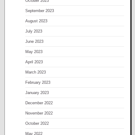
October 2023
September 2023
August 2023
July 2023
June 2023
May 2023
April 2023
March 2023
February 2023
January 2023
December 2022
November 2022
October 2022
May 2022