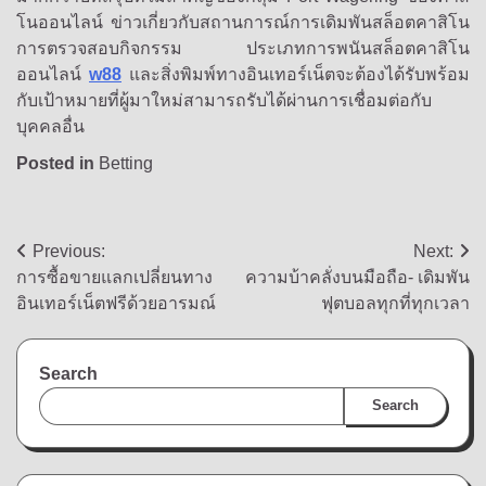
โนออนไลน์ ข่าวเกี่ยวกับสถานการณ์การเดิมพันสล็อตคาสิโน
การตรวจสอบกิจกรรม ประเภทการพนันสล็อตคาสิโน
ออนไลน์
w88
และสิ่งพิมพ์ทางอินเทอร์เน็ตจะต้องได้รับพร้อม
กับเป้าหมายที่ผู้มาใหม่สามารถรับได้ผ่านการเชื่อมต่อกับ
บุคคลอื่น
Posted in
Betting
Post
Previous:
Next:
การซื้อขายแลกเปลี่ยนทาง
ความบ้าคลั่งบนมือถือ- เดิมพัน
navigation
อินเทอร์เน็ตฟรีด้วยอารมณ์
ฟุตบอลทุกที่ทุกเวลา
Search
Search