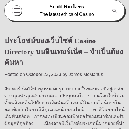
Skip
Scott Rockers
to
The latest ethics of Casino
content
ประโยชน์ของเว็บไซต์ Casino
Directory บนอินเทอร์เน็ต – จำเป็นต้อง
ค้นหา
Posted on
October 22, 2023
by
James McManus
อินเทอร์เน็ตได้นำชุมชนเต็มรูปแบบภายในขอบเขตที่อยู่อาศัย
ของคุณซึ่งคุณสามารถติดต่อกับบุคคลใด ๆ บนโลกใบนี้รวม
ทั้งเพลิดเพลินไปกับการเดิมพันสล็อตคาสิโนออนไลน์ภายใน
สมาชิกเว็บในกรณีที่คุณแนะนำออนไลน์ คาสิโนออนไลน์
เดิมพันสล็อต การลงทะเบียนคอมพิวเตอร์ของสมาชิกและรับ
ข้อมูลที่ถูกต้อง เนื่องจากมีเว็บไซต์ประเภทนี้มากมายที่นำ