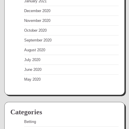
January 2021
December 2020
November 2020
October 2020
September 2020
August 2020
July 2020
June 2020
May 2020
Categories
Betting