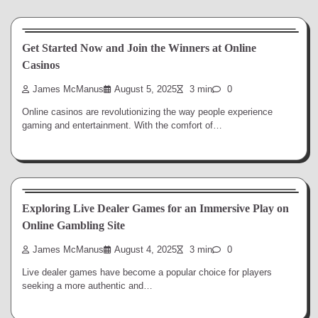
Gambling
Get Started Now and Join the Winners at Online
Casinos
James McManus
August 5, 2025
3 min
0
Online casinos are revolutionizing the way people experience
gaming and entertainment. With the comfort of…
Gambling
Exploring Live Dealer Games for an Immersive Play on
Online Gambling Site
James McManus
August 4, 2025
3 min
0
Live dealer games have become a popular choice for players
seeking a more authentic and…