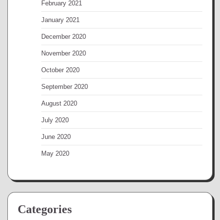
February 2021
January 2021
December 2020
November 2020
October 2020
September 2020
August 2020
July 2020
June 2020
May 2020
Categories