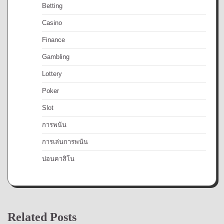
Betting
Casino
Finance
Gambling
Lottery
Poker
Slot
การพนัน
การเล่นการพนัน
บ่อนคาสิโน
Related Posts