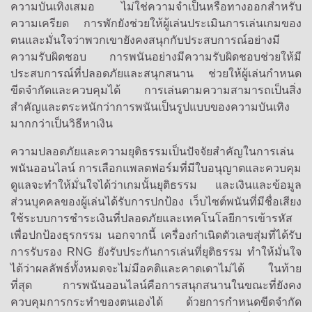
ความบันเทิงเสมอ ไม่ใช่ความจำเป็นหรือทางออกสำหรับ
ความเครียด การพักยังช่วยให้ผู้เล่นประเมินการเล่นเกมของ
ตนและมั่นใจว่าพวกเขายังคงสนุกกับประสบการณ์อย่างมี
ความรับผิดชอบ การพนันอย่างมีความรับผิดชอบช่วยให้มี
ประสบการณ์ที่ปลอดภัยและสนุกสนาน ช่วยให้ผู้เล่นกำหนด
ขีดจำกัดและควบคุมได้ การเล่นตามความสามารถเป็นสิ่ง
สำคัญและตระหนักว่าการพนันเป็นรูปแบบของความบันเทิง
มากกว่าเป็นวิธีหาเงิน
ความปลอดภัยและความยุติธรรมเป็นปัจจัยสำคัญในการเล่น
พนันออนไลน์ การเลือกแพลตฟอร์มที่มีใบอนุญาตและควบคุม
ดูแลจะทำให้มั่นใจได้ว่าเกมนั้นยุติธรรม และเงินและข้อมูล
ส่วนบุคคลของผู้เล่นได้รับการปกป้อง เว็บไซต์พนันที่มีชื่อเสียง
ใช้ระบบการชำระเงินที่ปลอดภัยและเทคโนโลยีการเข้ารหัส
เพื่อปกป้องธุรกรรม นอกจากนี้ เครื่องกำเนิดตัวเลขสุ่มที่ได้รับ
การรับรอง RNG ยังรับประกันการเล่นที่ยุติธรรม ทำให้มั่นใจ
ได้ว่าผลลัพธ์ทั้งหมดจะไม่มีอคติและคาดเดาไม่ได้ ในท้าย
ที่สุด การพนันออนไลน์คือการสนุกสนานในขณะที่ยังคง
ควบคุมการกระทำของตนเองได้ ด้วยการกำหนดขีดจำกัด