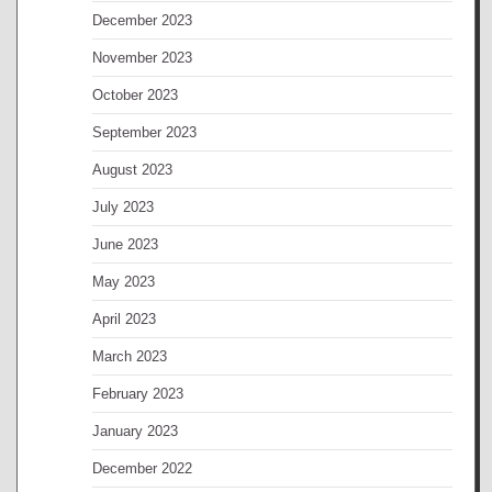
December 2023
November 2023
October 2023
September 2023
August 2023
July 2023
June 2023
May 2023
April 2023
March 2023
February 2023
January 2023
December 2022