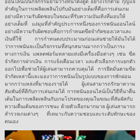
ออนไลน์เป็นกิจกรรมยามว่างที่น่าดึงดูด อย่างไรก็ตาม กุญแจ
สำคัญในการเพลิดเพลินไปกับมันอย่างเต็มที่คือการเล่นเกม
อย่างมีความรับผิดชอบในขณะที่รับความบันเทิงที่มอบให้
อย่างเต็มที่ แง่มุมที่สำคัญประการหนึ่งของการพนันออนไลน์
อย่างมีความรับผิดชอบคือการกำหนดขีดจำกัดของเวลาและ
เงินที่ใช้ การกำหนดงบประมาณก่อนเล่นช่วยให้มั่นใจได้
ว่าการพนันจะเป็นกิจกรรมที่สนุกสนานมากกว่าเป็นภาระ
ทางการเงิน แพลตฟอร์มหลายแห่งมีเครื่องมือต่างๆ เช่น ขีด
จำกัดการฝากเงิน การแจ้งเตือนเวลา และตัวเลือกการแยกตัว
ออกไปเพื่อช่วยให้ผู้เล่นสามารถควบคุมได้ การยึดมั่นตามขีด
จำกัดเหล่านี้และมองว่าการพนันเป็นรูปแบบของการพักผ่อน
มากกว่าแหล่งที่มาของรายได้ ผู้เล่นสามารถรักษาความ
สัมพันธ์ที่ดีกับการเล่นเกมได้ การพนันออนไลน์เป็นวิธีที่น่าตื่น
เต้นในการเพลิดเพลินกับเกมโปรดของคุณในขณะที่สัมผัสกับ
ความตื่นเต้นของการชนะ ด้วยตัวเลือกมากมาย ผู้เล่นสามารถ
สำรวจเกมต่างๆ ที่เหมาะกับความชอบและระดับทักษะของ
ตนเอง