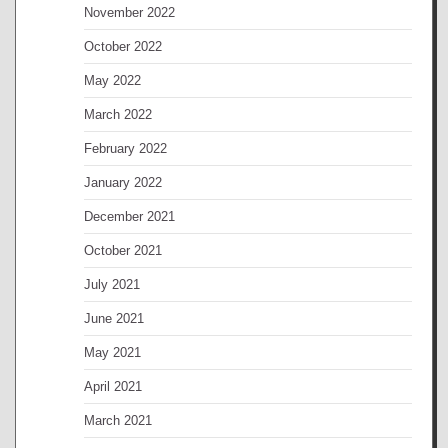
November 2022
October 2022
May 2022
March 2022
February 2022
January 2022
December 2021
October 2021
July 2021
June 2021
May 2021
April 2021
March 2021