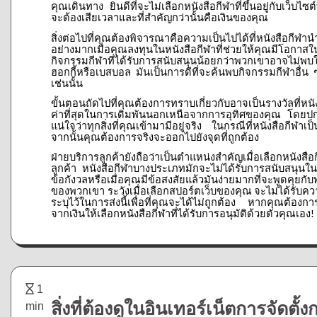
คุณเดินทาง
ยินดีที่จะไม่เลือกหนังสือกีฬาที่ขึ้นอยู่กับเว็
จะต้องเสียเวลาและที่สำคัญกว่านั้นคือเงินของคุณ
สิ่งต่อไปที่คุณต้องพิจารณาคือความเป็นไปได้ที่หนังสือกีฬา
อย่างมากเมื่อคุณลงทุนในหนังสือกีฬาที่ช่วยให้คุณมีโอก
กิจกรรมกีฬาที่ได้รับการสนับสนุนน้อยกว่าพวกเขาอาจไม่พบใ
ฮอกกี้หรือเบสบอล
มันเป็นการดีที่จะค้นพบกิจกรรมกีฬาอื่น
เช่นนั้น
ขั้นตอนถัดไปที่คุณต้องการทราบเกี่ยวกับอาจเป็นรางวัลที่หน
ค่าที่สุดในการเดิมพันนอกเหนือจากการอุทิศของคุณ
โดยปก
แน่ใจว่าทุกสิ่งที่คุณเข้ามามีอยู่จริง
ในกรณีที่หนังสือกีฬาเ
จากนั้นคุณต้องการจริงจะออกไปยังจุดที่ถูกต้อง
ฝ่ายบริการลูกค้ายังถือว่าเป็นตำแหน่งสำคัญเมื่อเลือกหนังสื
ลูกค้า
หนังสือกีฬาบางประเภทมักจะไม่ได้รับการสนับสนุนในระ
ข้อกังวลหรือเมื่อคุณมีข้อสงสัยแล้วมันง่ายมากที่จะพูดคุยกั
ของพวกเขา
ระวังเมื่อเลือกสปอร์ตเว็บของคุณ
จะไม่ได้รับค
ระบุไว้ในการส่งนี้เพื่อที่คุณจะได้ไม่ถูกต้อง
หากคุณต้องกา
จากเงินให้เลือกหนังสือกีฬาที่ได้รับการอนุมัติด้วยตัวคุณเอง
!
1
สิ่งที่ต้องดูในอินเทอร์เน็ตการจัดตั
min