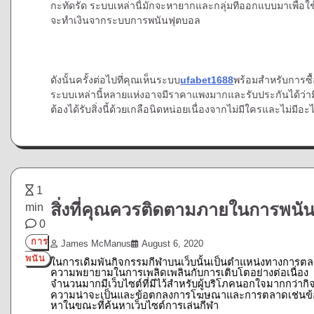
กะทัดรัด ระบบเหล่านี้มักจะหายากและกลุ่มที่ออกแบบมาเพื่อใช้อ
จะทำเงินจากระบบการพนันฟุตบอล
ดังนั้นครั้งต่อไปที่คุณเห็นระบบ
ufabet1688
พร้อมสำหรับการซื้
ระบบเหล่านี้หลายแห่งอาจมีราคาแพงมากและรับประกันได้ว่ามีเ
ต้องได้รับสิ่งนี้ด้วยเกลือนิดหน่อยเนื่องจากไม่มีใครและไม่มีอ
1
สิ่งที่คุณควรติดตามภายในการพนั
min
0
การ
James McManus
August 6, 2020
พนัน
ในการเดิมพันกิจกรรมกีฬาบนเว็บนั้นเป็นตำแหน่งทางการตลาด
ความพยายามในการเพลิดเพลินกับการเติบโตอย่างต่อเนื่อง
จำนวนมากมีเว็บไซต์ที่มีไว้สำหรับผู้บริโภคนอกใจมากกว่าก
ความน่าจะเป็นและข้อตกลงการโฆษณาและการตลาดเช่นข้อเสน
หาในขณะที่ค้นหาเว็บไซต์การเล่นกีฬา