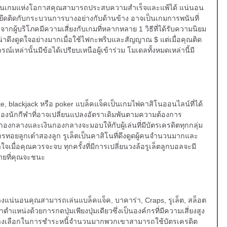
นเป็นเกมแห่งโอกาสคุณสามารถประสบความสำเร็จและแพ้ได้ แน่นอน
ยึดติดกับกระบวนการบางอย่างกับด้านข้าง อาจเป็นเกมการพนันที่
จากผู้บริโภคมีความเสี่ยงกับเกมที่หลากหลาย 1 วิธีที่ได้รับความนิยม
่าดึงดูดใจอย่างมากเมื่อใช้ไฟกะพริบและสัญญาณ $ แต่เมื่อคุณติด
์เหล่านั้นมีข้อได้เปรียบเหนือผู้เข้าร่วม โมเดลทั้งหมดเหล่านี้มี
te, blackjack หรือ poker แบล็คแจ็คเป็นเกมไพ่คาสิโนออนไลน์ที่ได้
งนักกีฬาที่อาจเปลี่ยนแปลงอัตราเดิมพันตามความต้องการ
ินกองกลางและเงินกองกลางจะมอบให้กับผู้เล่นที่มีบัตรเครดิตทุกกลุ่ม
วยการทอยลูกเต๋าสองลูก รูเล็ตเป็นคาสิโนที่ดึงดูดผู้คนจำนวนมากและ
าใจเมื่อคุณควรจะจบ ทุกครั้งที่มีการเปลี่ยนวงล้อรูเล็ตลูกบอลจะมี
ายที่คุณจะชนะ
่างแน่นอนคุณสามารถเล่นแบล็คแจ็ค, บาคาร่า, Craps, รูเล็ต, สล็อต
หน่งด้วยการกดปุ่มเพียงปุ่มเดียวซึ่งเป็นองค์กรที่มีความเสี่ยงสูง
มีทางเลือกในการชำระหนี้จำนวนมากพวกเขาสามารถใช้บัตรเครดิต