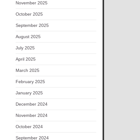
November 2025
October 2025
September 2025
August 2025
July 2025
April 2025
March 2025
February 2025
January 2025
December 2024
November 2024
October 2024
September 2024