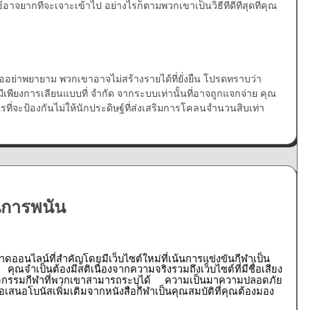
าจยากที่จะเจาะเข้าไป อย่างไรก็ตามพวกเขาเป็นวิธีที่ดีที่สุดที่คุณ
ออย่าพยายาม พวกเขาอาจไม่สร้างรายได้ที่ยั่งยืน โปรดทราบว่า
พียงการเลียนแบบที่ จำกัด จากระบบเท่านั้นที่อาจถูกแจกจ่าย คุณ
ะไรที่จะป้องกันไม่ให้นักประดิษฐ์ที่ส่งเสริมการโคลนจำนวนสิบเท่า
นการพนัน
ออนไลน์ที่สำคัญโดยมีเว็บไซต์ใหม่ที่เน้นการแข่งขันกีฬาเป็น
คุณจำเป็นต้องมีสติเนื่องจากความจริงรวมถึงเว็บไซต์ที่มีชื่อเสียง
ิจกรรมกีฬาที่พวกเขาสามารถระบุได้
ความเป็นมาความปลอดภัย
อโบนัสเพิ่มเติมจากหนังสือกีฬาเป็นคุณสมบัติที่คุณต้องมอง