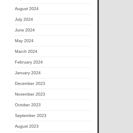
August 2024
July 2024
June 2024
May 2024
March 2024
February 2024
January 2024
December 2023
November 2023
October 2023
September 2023
August 2023