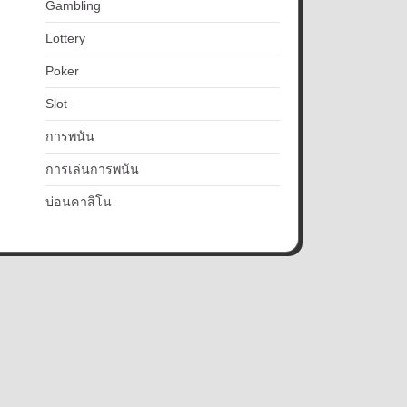
Gambling
Lottery
Poker
Slot
การพนัน
การเล่นการพนัน
บ่อนคาสิโน