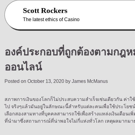
Skip
Scott Rockers
to
content
The latest ethics of Casino
องค์ประกอบที่ถูกต้องตามกฎห
ออนไลน์
Posted on
October 13, 2020
by
James McManus
สภาพการเงินของโลกก็ไม่ประสบความสำเร็จเช่นเดียวกัน ค่าใช้จ่
ไป จริงๆแล้วมันอยู่ในลักษณะนี้สำหรับแต่ละคนเพื่อใช้ประโยชน์จ
เลือกสองสามทางที่บุคคลสามารถใช้เพื่อสร้างแหล่งเงินเดือนเพิ
ที่นำมาซึ่งสถานการณ์ที่น่าพอใจไม่กี่แห่งทั่วโลก เหตุผลมากมาย