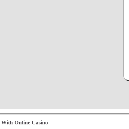
 With Online Casino