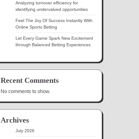
Analyzing turnover efficiency for
identifying undervalued opportunities
Feel The Joy Of Success Instantly With
Online Sports Betting
Let Every Game Spark New Excitement
through Balanced Betting Experiences
Recent Comments
No comments to show.
Archives
July 2026