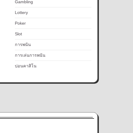
Gambling
Lottery
Poker
Slot
การพนัน
การเล่นการพนัน
บ่อนคาสิโน