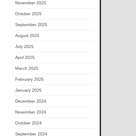
November 2025
October 2025
September 2025
August 2025
July 2025
April 2025
March 2025
February 2025
January 2025
December 2024
November 2024
October 2024
September 2024