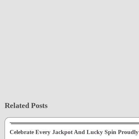
Related Posts
Casino
Celebrate Every Jackpot And Lucky Spin Proudly