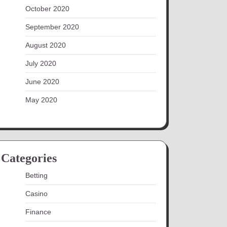
October 2020
September 2020
August 2020
July 2020
June 2020
May 2020
Categories
Betting
Casino
Finance