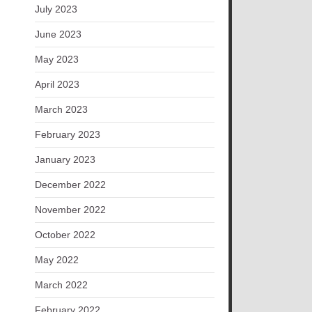
July 2023
June 2023
May 2023
April 2023
March 2023
February 2023
January 2023
December 2022
November 2022
October 2022
May 2022
March 2022
February 2022