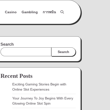
Casino
Gambling
การพนัน
Search
Search
Recent Posts
Exciting Gaming Stories Begin with
Online Slot Experiences
Your Journey To Joy Begins With Every
Glowing Online Slot Spin