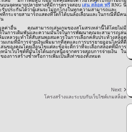
ลดอะไรเลย มีการต่อสู้บางอย่างที่คุณต้องดาวน์โหลดโปรแกรมเกม
องเล่นบนจุดหมายปลายทางที่มีการตรวจสอบ
เล่น สล็อต ฟรี
RNG นี่
ะรับประกันได้ว่าผู้เล่นจะไม่ถูกโกงในทุกความสามารถและ
พที่กระจายสามารถแสดงที่ใดก็ได้บนล้อเลื่อนและในกรณีที่มีคน
ัน
ูลค่าอื่น คุณสามารถเล่นเกมของสโมสรเหล่านี้ได้โดยไม่มี
ถนัดในการเดิมพันและความมั่นใจในการพัฒนาคุณจะสามารถเล่น
กอย่างล้มเหลวจะทำให้สับสนพอสมควรในการเลือกคลับประท้วงสล็อต
เกมที่มีการจ่ายเงินเพิ่มมากที่สุดและการบรรยายออนไลน์ที่ดี
เล่นของคุณโดยเงื่อนไขแต่ละข้อจะดีกว่าที่จะเลือกสล็อตที่มีการ
อกหน้าเว็บไซต์ที่มั่นใจได้นอกเหนือจากตรวจสอบการจ่ายเงิน ใน
องการสร้างซ้ำหรือการเพิ่มเป็นสี่เท่าของทั้งหมด
Next:
โครงสร้างและระบบกับเว็บไซต์เกมสล็อต