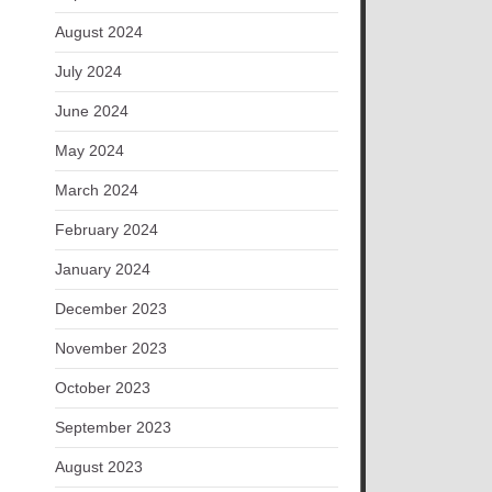
August 2024
July 2024
June 2024
May 2024
March 2024
February 2024
January 2024
December 2023
November 2023
October 2023
September 2023
August 2023