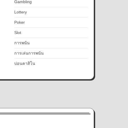
Gambling
Lottery
Poker
Slot
การพนัน
การเล่นการพนัน
บ่อนคาสิโน