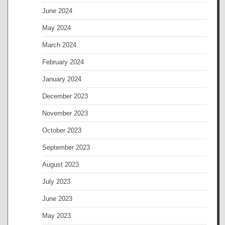
June 2024
May 2024
March 2024
February 2024
January 2024
December 2023
November 2023
October 2023
September 2023
August 2023
July 2023
June 2023
May 2023