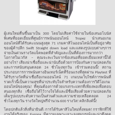
ผู้เล่นใหม่ตื่นขึ้นมาเป็น
โดยไม่เสียค่าใช้จ่ายในข้อเสนอโบนัส
300
พิเศษที่ยอดเยี่ยมที่ศูนย์การพนันออนไลน์
นำเสนอเกม
Tropez
ออนไลน์ที่ได้รับคะแนนสูงสุด
เกมคาสิโนออนไลน์เป็นที่อยู่อาศัย
71
ของผู้ค้าปลีก
และแสดงรูปแบบต่างๆการ
Swift Straight down load
จ่ายเงินด่วนรางวัลแจ็คพอตที่สำคัญและเป็นที่ต้องการมากกว่า
โอกาสในเวกัส
คุณจะละเว้นจากข้อเสนอที่ยอดเยี่ยมเหล่านี้ได้
–
อย่างไร
เสียงน่าเชื่อถือและน่านับถือด้วยการป้องกันความปลอดภัย
?
และการสนับสนุนตลอด
ชั่วโมงทุกวัน
เข้าร่วมตอนนี้
สถาน
24
!
ประกอบการการพนันทางอินเทอร์เน็ตที่ร้อนแรงที่สุดผ่าน
ที่
Playtest
ได้รับรางวัลที่น่าเชื่อถือเกมออนไลน์
เกมบนเว็บไซต์การพนันที่
71
รวดเร็วนี้เป็นความสุขที่น่าประทับใจสำหรับความต้องการวิดีโอเกม
ออนไลน์ของคุณ
ที่คุณต้องการด้วยแรงกระแทกที่เพียงพอเพื่อตอบ
!
สนองทุกสิ่ง
เชื่อถือได้ไว้วางใจได้และมีชื่อเสียงด้วยความปลอดภัย
เต็มรูปแบบระดับความเป็นส่วนตัวและความช่วยเหลือตลอด
24
ชั่วโมงทุกวัน
รางวัลใหญ่ฟรีจำนวน
รางวัล
คลิกลิงค์นี้
600
!
!
โดยปกติแล้วสิ่งที่น่ายินดี
การได้รับคาสิโนใหม่ทั้งหมด
กราฟิกที่ใช้
:
!
งานได้จริงของ
มีความเฉพาะเจาะจงสมบูรณ์และน่าดึงดูด
Europa