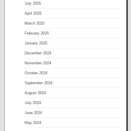
July 2025
April 2025
March 2025
February 2025
January 2025
December 2024
November 2024
October 2024
September 2024
August 2024
July 2024
June 2024
May 2024