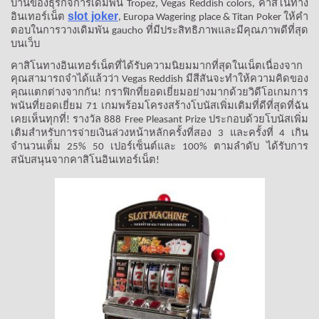
บ้านของธุรกิจการเดิมพัน
คาสิโนทาง
Tropez, Vegas Reddish colors,
slot joker
อินเทอร์เน็ต
ให้คำ
, Europa Wagering place & Titan Poker
ตอบในการวางเดิมพัน
ที่มีประสิทธิภาพและมีคุณภาพดีที่สุด
gaucho
บนเว็บ
คาสิโนทางอินเทอร์เน็ตที่ได้รับความนิยมมากที่สุดในเน็ตเนื่องจาก
คุณสามารถจำได้แล้วว่า
มีสีสันจะทำให้ความคิดของ
Vegas Reddish
คุณแตกต่างจากกัน
กราฟิกที่ยอดเยี่ยมอย่างมากด้วยวิดีโอเกมการ
!
พนันที่ยอดเยี่ยม
เกมพร้อมโครงสร้างโบนัสเพิ่มเติมที่ดีที่สุดที่ฉัน
71
เคยเห็นทุกที่
รางวัล
ประกอบด้วยโบนัสเพิ่ม
!
888 Free Pleasant Prize
เติมสำหรับการจ่ายเงินล่วงหน้าหลักครั้งที่สอง
และครั้งที่
เกิน
3
4
จำนวนเต็ม
เปอร์เซ็นต์และ
ตามลำดับ
ได้รับการ
25% 50
100%
สนับสนุนจากคาสิโนอินเทอร์เน็ต
!