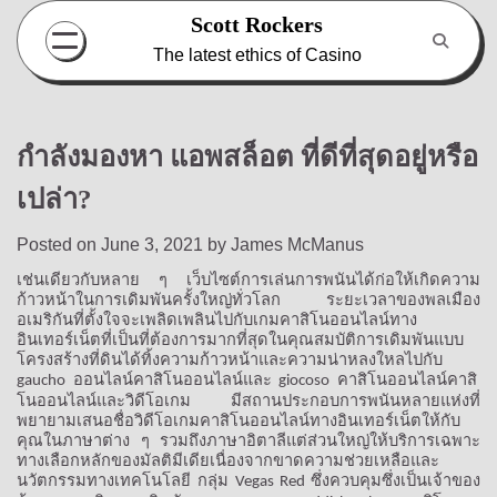
Skip
Scott Rockers
to
The latest ethics of Casino
content
กำลังมองหา แอพสล็อต ที่ดีที่สุดอยู่หรือ
เปล่า?
Posted on
June 3, 2021
by
James McManus
เช่นเดียวกับหลาย
ๆ
เว็บไซต์การเล่นการพนันได้ก่อให้เกิดความ
ก้าวหน้าในการเดิมพันครั้งใหญ่ทั่วโลก
ระยะเวลาของพลเมือง
อเมริกันที่ตั้งใจจะเพลิดเพลินไปกับเกมคาสิโนออนไลน์ทาง
อินเทอร์เน็ตที่เป็นที่ต้องการมากที่สุดในคุณสมบัติการเดิมพันแบบ
โครงสร้างที่ดินได้ทิ้งความก้าวหน้าและความน่าหลงใหลไปกับ
ออนไลน์คาสิโนออนไลน์และ
คาสิโนออนไลน์คาสิ
gaucho
giocoso
โนออนไลน์และวิดีโอเกม
มีสถานประกอบการพนันหลายแห่งที่
พยายามเสนอชื่อวิดีโอเกมคาสิโนออนไลน์ทางอินเทอร์เน็ตให้กับ
คุณในภาษาต่าง
ๆ
รวมถึงภาษาอิตาลีแต่ส่วนใหญ่ให้บริการเฉพาะ
ทางเลือกหลักของมัลติมีเดียเนื่องจากขาดความช่วยเหลือและ
นวัตกรรมทางเทคโนโลยี
กลุ่ม
ซึ่งควบคุมซึ่งเป็นเจ้าของ
Vegas Red