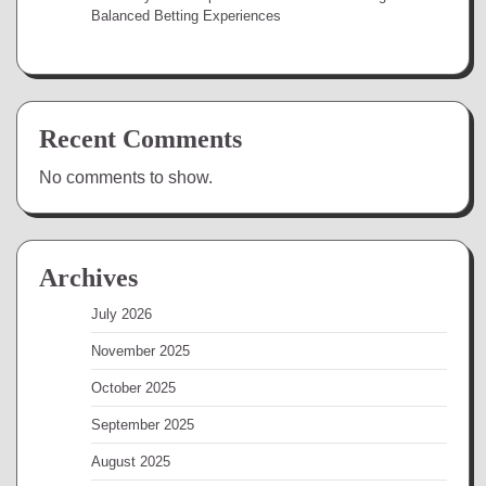
Balanced Betting Experiences
Recent Comments
No comments to show.
Archives
July 2026
November 2025
October 2025
September 2025
August 2025