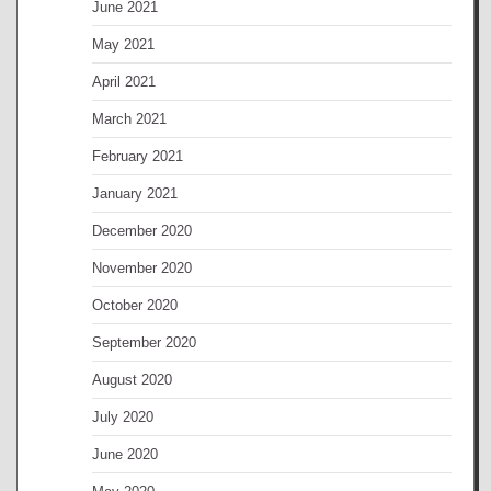
June 2021
May 2021
April 2021
March 2021
February 2021
January 2021
December 2020
November 2020
October 2020
September 2020
August 2020
July 2020
June 2020