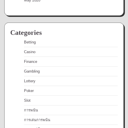
May 2020
Categories
Betting
Casino
Finance
Gambling
Lottery
Poker
Slot
การพนัน
การเล่นการพนัน