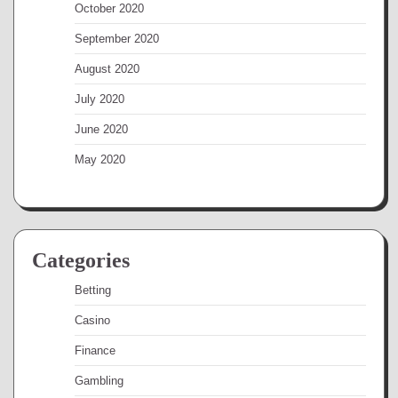
October 2020
September 2020
August 2020
July 2020
June 2020
May 2020
Categories
Betting
Casino
Finance
Gambling