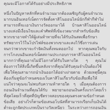
คุณจะมีโอกาสได้รับอย่างมีประสิทธิภาพ
หนึ่งในปัญหาหลักที่คนจำนวนมากต้องเผชิญกับผู้คนจำนวน
มากบนอินเทอร์เน็ตการจัดตั้งคาสิโนออนไลน์นักกีฬากีฬาไม่
สามารถที่จะเอาเงินรางวัลออกมาได้ บ้านคาสิโนออนไลน์
บางแห่งมีเงื่อนไขและคำศัพท์ที่เข้มงวดมากสำหรับข้อเสีย
พวกเขาอาจทำให้ผู้เล่นท้าทายที่จะได้รับเงินสดเพื่อรักษา
ทรัพยากรไว้ในโปรไฟล์ของพวกเขาและคงไว้ซึ่งการเล่น
จนกว่าพวกเขาจะกำจัดเงินทั้งหมดออกไป หากคุณพอใจกับ
การโกงบนอินเทอร์เน็ตสถานประกอบการคาสิโนออนไลน์
มากกว่าที่คุณอาจไม่มีโอกาสได้รับในทางใด ๆ คุณไม่
ต้องการให้สิ่งนี้เกิดขึ้นหลังจากที่คุณได้รับคุณจำเป็นต้องใช้
เพื่อให้คุณสามารถนำเงินออกได้อย่างง่ายดาย ด้วยเหตุนี้คุณ
ต้องเริ่มดูข้อกำหนดของเว็บคาสิโนเกี่ยวกับข้อเสียเพื่อให้
แน่ใจว่าคุณจะไม่พบกับความท้าทายใด ๆ เมื่อคุณต้องการ
ถอนเงินจำนวนที่คุณได้รับ พยายามถอนเงินครั้งแรกโดยเร็ว
ที่สุดโดยเร็วที่สุดที่บัญชีตรวจสอบของคุณตรงตามข้อกำหนด
ข้อเสีย อย่างไรก็ตามข้อเสนอโบนัสที่สามารถเรียกเก็บเงินได้
ต่ำจะถูกจัดประเภทเป็นรางวัลเหนียว ในระหว่างการถอนเงิน