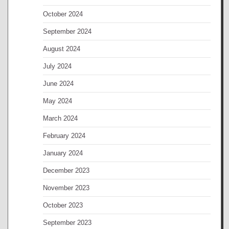
October 2024
September 2024
August 2024
July 2024
June 2024
May 2024
March 2024
February 2024
January 2024
December 2023
November 2023
October 2023
September 2023