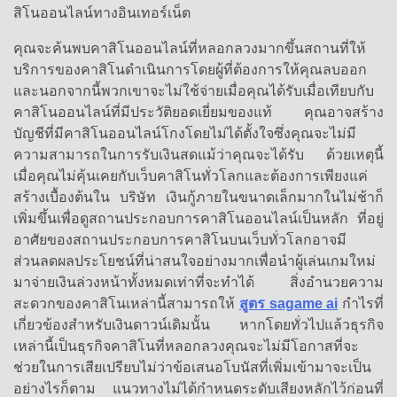
สิโนออนไลน์ทางอินเทอร์เน็ต
คุณจะค้นพบคาสิโนออนไลน์ที่หลอกลวงมากขึ้นสถานที่ให้
บริการของคาสิโนดำเนินการโดยผู้ที่ต้องการให้คุณลบออก
และนอกจากนี้พวกเขาจะไม่ใช้จ่ายเมื่อคุณได้รับเมื่อเทียบกับ
คาสิโนออนไลน์ที่มีประวัติยอดเยี่ยมของแท้ คุณอาจสร้าง
บัญชีที่มีคาสิโนออนไลน์โกงโดยไม่ได้ตั้งใจซึ่งคุณจะไม่มี
ความสามารถในการรับเงินสดแม้ว่าคุณจะได้รับ ด้วยเหตุนี้
เมื่อคุณไม่คุ้นเคยกับเว็บคาสิโนทั่วโลกและต้องการเพียงแค่
สร้างเบื้องต้นใน บริษัท เงินกู้ภายในขนาดเล็กมากในไม่ช้าก็
เพิ่มขึ้นเพื่อดูสถานประกอบการคาสิโนออนไลน์เป็นหลัก ที่อยู่
อาศัยของสถานประกอบการคาสิโนบนเว็บทั่วโลกอาจมี
ส่วนลดผลประโยชน์ที่น่าสนใจอย่างมากเพื่อนำผู้เล่นเกมใหม่
มาจ่ายเงินล่วงหน้าทั้งหมดเท่าที่จะทำได้ สิ่งอำนวยความ
สะดวกของคาสิโนเหล่านี้สามารถให้
สูตร sagame ai
กำไรที่
เกี่ยวข้องสำหรับเงินดาวน์เดิมนั้น หากโดยทั่วไปแล้วธุรกิจ
เหล่านี้เป็นธุรกิจคาสิโนที่หลอกลวงคุณจะไม่มีโอกาสที่จะ
ช่วยในการเสียเปรียบไม่ว่าข้อเสนอโบนัสที่เพิ่มเข้ามาจะเป็น
อย่างไรก็ตาม แนวทางไม่ได้กำหนดระดับเสียงหลักไว้ก่อนที่