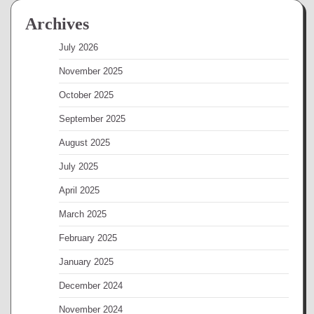
Archives
July 2026
November 2025
October 2025
September 2025
August 2025
July 2025
April 2025
March 2025
February 2025
January 2025
December 2024
November 2024