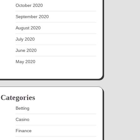
October 2020
September 2020
August 2020
July 2020
June 2020
May 2020
Categories
Betting
Casino
Finance