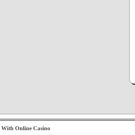
 With Online Casino