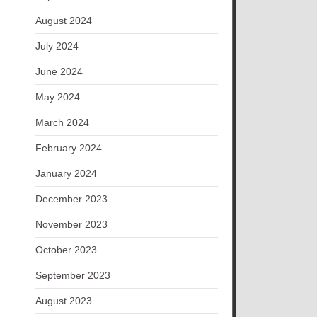
August 2024
July 2024
June 2024
May 2024
March 2024
February 2024
January 2024
December 2023
November 2023
October 2023
September 2023
August 2023