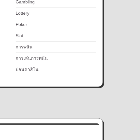
Gambling
Lottery
Poker
Slot
การพนัน
การเล่นการพนัน
บ่อนคาสิโน