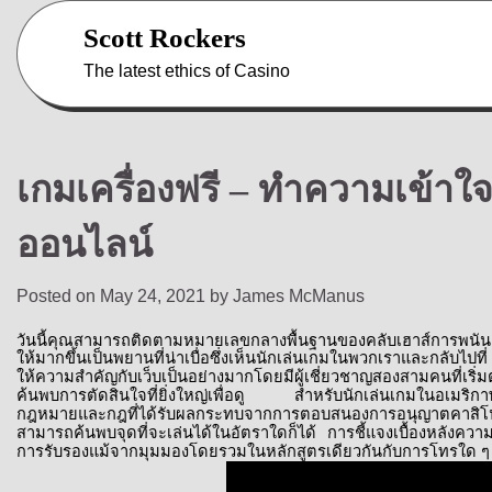
Skip
Scott Rockers
to
content
The latest ethics of Casino
เกมเครื่องฟรี – ทำความเข้าใจ
ออนไลน์
Posted on
May 24, 2021
by
James McManus
วันนี้คุณสามารถติดตามหมายเลขกลางพื้นฐานของคลับเฮาส์การพนันออนไ
ให้มากขึ้นเป็นพยานที่น่าเบื่อซึ่งเห็นนักเล่นเกมในพวกเราและกลับไปที่
ให้ความสำคัญกับเว็บเป็นอย่างมากโดยมีผู้เชี่ยวชาญสองสามคนที่เริ่ม
ค้นพบการตัดสินใจที่ยิ่งใหญ่เพื่อดู
สำหรับนักเล่นเกมในอเมริกาพ
กฎหมายและกฎที่ได้รับผลกระทบจากการตอบสนองการอนุญาตคาสิโน
สามารถค้นพบจุดที่จะเล่นได้ในอัตราใดก็ได้
การชี้แจงเบื้องหลังคว
การรับรองแม้จากมุมมองโดยรวมในหลักสูตรเดียวกันกับการโทรใด
ๆ