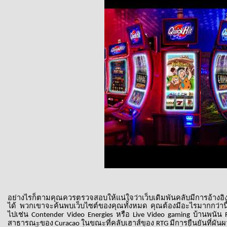
อย่างไรก็ตามคุณควรตรวจสอบให้แน่ใจว่าเว็บเดิมพันคลับมีการอ้าง
ได้
พวกเขาจะค้นพบเว็บไซต์ของคุณทั้งหมด
คุณต้องมีอะไรมากกว่านี
ไปเช่น
หรือ
บ้านพนัน
Contender Video Energies
Live Video gaming
สาธารณะของ
ในขณะที่คลับเฮาส์ของ
มีการยืนยันที่ผัน
Curacao
RTG