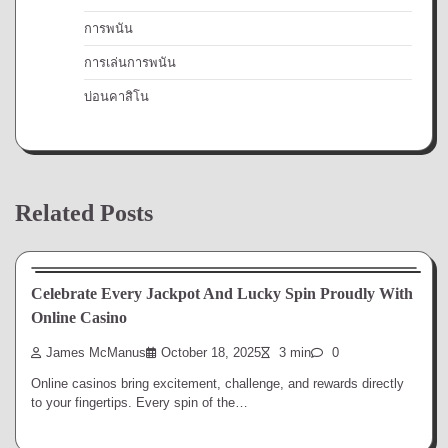
การพนัน
การเล่นการพนัน
บ่อนคาสิโน
Related Posts
Casino
Celebrate Every Jackpot And Lucky Spin Proudly With
Online Casino
James McManus
October 18, 2025
3 min
0
Online casinos bring excitement, challenge, and rewards directly
to your fingertips. Every spin of the…