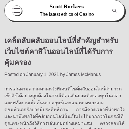
Skip
Scott Rockers
to
The latest ethics of Casino
content
เคล็ดลับคลับออนไลน์ที่สำคัญสำหรับ
เว็บไซต์คาสิโนออนไลน์ที่ได้รับการ
คุ้มครอง
Posted on
January 1, 2021
by
James McManus
การเล่นตามความคาดหวังพิเศษที่ไซต์คลับออนไลน์สามารถ
เข้าถึงได้อย่างถูกต้องในกรณีที่คุณยินยอมที่จะลงทุนในเวลา
และพลังงานเพื่อค้นหากลยุทธ์และแนวทางของเกม
คอมพิวเตอร์อย่างมีประสิทธิภาพ การมีช่วงเวลาที่น่าพอใจ
และน่าพึงพอใจที่คลับออนไลน์นั้นเป็นไปได้มากกว่าในกรณีที่
คุณตระหนักถึงวิธีการเล่นเกมอย่างเหมาะสม ตรวจสอบให้