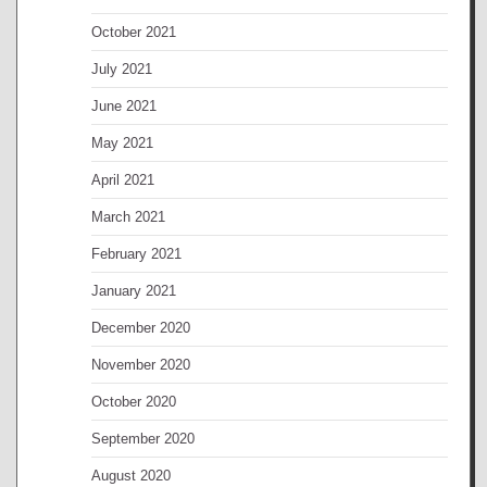
October 2021
July 2021
June 2021
May 2021
April 2021
March 2021
February 2021
January 2021
December 2020
November 2020
October 2020
September 2020
August 2020