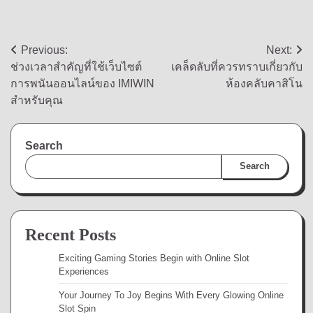
Post
Previous:
Next:
ช่วงเวลาสำคัญที่ใช้เว็บไซต์
เคล็ดลับที่ควรทราบเกี่ยวกับ
navigation
การพนันออนไลน์ของ IMIWIN
ห้องคลับคาสิโน
สำหรับคุณ
Search
Search
Recent Posts
Exciting Gaming Stories Begin with Online Slot
Experiences
Your Journey To Joy Begins With Every Glowing Online
Slot Spin