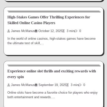
Casino
High-Stakes Games Offer Thrilling Experiences for
Skilled Online Casino Players
James McManus
October 12, 2025
3 min
0
In the world of online casinos, high-stakes games have become
the ultimate test of skill,…
Casino
Experience online slot thrills and exciting rewards with
every spin
James McManus
September 19, 2025
3 min
0
Online slots have become a favorite choice for players who enjoy
both entertainment and rewards.…