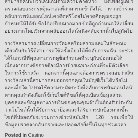
สามารถค้นพบว่าเล่นเกมตามความคาดหวัง แต่เพียงผู้เดียว
ตรวจสอบแรงกระตุ้นล่าสุดที่สามารถเข้าถึงได้: หากเข้าร่วม
คลับการพนันออนไลน์เครดิตฟรีโดยไม่คาดคิดคุณจะถูก
กำหนดให้ได้รับข้อได้เปรียบมากมาย ข้อดีถูกกำหนดให้เปลี่ยน
อย่างมากโดยเริ่มจากคลับออนไลน์หนึ่งคลับจากนั้นไปสู่ถัดไป
รางวัลสามารถเปลี่ยนการวัดผลหรือผลรวมและในลักษณะ
เดียวกันกับวิธีที่สามารถใช้ครั้งเดียวได้ที่คลับการพนัน จะช่วย
ได้ในกรณีที่คุณสามารถดูข้อกำหนดที่ระบุกับข้อเสนอได้
เนื่องจากบางข้ออาจต้องมีการย้ายเฉพาะก่อนที่จะมีตัวเลือก
ในการใช้รางวัล นอกจากนี้คุณอาจต้องการตรวจสอบว่าเงิน
รางวัลเหล่านี้สามารถลบออกจากคุณในบัญชีเว็บได้หรือไม่
และเมื่อใด โปรดใช้ความระมัดระวังที่คลับการพนันออนไลน์:
หากคุณกำลังเลือกใช้เว็บไซต์ที่ขอให้คุณป้อนข้อมูลส่วน
บุคคลและข้อมูลทางการเงินของคุณคุณจำเป็นต้องรับประกัน
ว่าเว็บไซต์นั้นได้รับการปกป้องและได้รับการปกป้องมากขึ้น
ไซต์ที่ปลอดภัยจะรวมการเข้ารหัสบันทึก 128 รอบเพื่อให้
ข้อมูลปราศจากอันตรายและปลอดภัยยิ่งขึ้นในทุกช่วงเวลา
Posted in
Casino